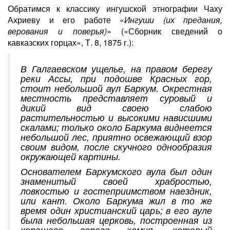
Обратимся к классику ингушской этнографии Чаху
Ахриеву и его работе «
Ингуши (их предания,
верования и поверья)
» («Сборник сведений о
кавказских горцах», Т. 8, 1875 г.):
В Галгаевском ущелье, на правом берегу
реки Ассы, при подошве Красных гор,
стоит небольшой аул Баркум. Окрестная
местность представляет суровый и
дикий вид своею слабою
растительностью и высокими нависшими
скалами; только около Баркума виднеется
небольшой лес, приятно освежающий взор
своим видом, после скучного однообразия
окружающей картины.
Основателем Баркумского аула был один
знаменитый своей храбростью,
ловкостью и гостеприимством наездник,
или кант. Около Баркума жил в то же
время один христианский царь; в его ауле
была небольшая церковь, построенная из
хорошего серого камня, который