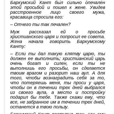
Баркумский Кант был сильно опечален
этой просьбой и пошел к жене. Увидев
расстроенное лицо своего мужа,
красавица спросила его:
– Отчего ты так печален?
Муж рассказал ей о просьбе
христианского царя и попросил ее совета.
Жена начала говорить Баркумскому
Канту:
– Если ты дал такую клятву царю, ты
должен ее выполнить; христианский царь
очень богат и силен, если ты не
выполнишь его просьбы, он сделается
твоим врагом и разорит наш аул. А для
того, чтобы вознаградить себя за то,
что потеряешь меня, ты проси у царя,
чтобы он в течении трех дней выбрался
из своего аула, а место и постройку
подарил бы тебе. Также скажи ему, что
все, не забранное им в течении трех дней,
останется в твою пользу.
Баркумский Кант поступил так, как ему