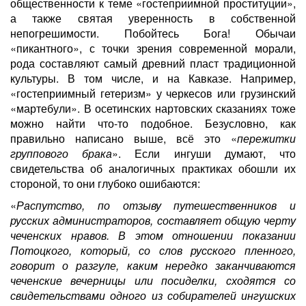
общественности к теме «гостеприимной проституции»,
а также святая уверенность в собственной
непогрешимости. Побойтесь Бога! Обычаи
«пикантного», с точки зрения современной морали,
рода составляют самый древний пласт традиционной
культуры. В том числе, и на Кавказе. Например,
«гостеприимный гетеризм» у черкесов или грузинский
«мартебули». В осетинских нартовских сказаниях тоже
можно найти что-то подобное. Безусловно, как
правильно написано выше, всё это «
пережитки
группового брака
». Если ингуши думают, что
свидетельства об аналогичных практиках обошли их
стороной, то они глубоко ошибаются:
«
Распутство, по отзыву путешественников и
русских администраторов, составляет общую черту
чеченских нравов. В этом отношении показании
Потоцкого, который, со слов русского пленного,
говорит о разгуле, каким нередко заканчиваются
чеченские вечерницы или посиделки, сходятся со
свидетельствами одного из собирателей ингушских