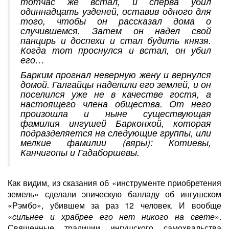
тотчас же встал, и сперва убил
одиннадцать узденей, оставив одного для
того, чтобы он рассказал дома о
случившемся. Затем он надел свой
панцирь и доспехи и стал будить князя.
Когда тот проснулся и встал, он убил
его…
Барким прогнал неверную жену и вернулся
домой. Галгайцы наделили его землей, и он
поселился уже не в качестве гостя, а
настоящего члена общества. От него
произошла и ныне существующая
фамилия ингушей Барконхой, которая
подразделяется на следующие группы, или
мелкие фамилии (вяры): Котиевы,
Канчигопы и Гадаборшевы.
Как видим, из сказания об «инструменте приобретения
земель» сделали эпическую балладу об ингушском
«Рэмбо», убившем за раз 12 человек. И вообще
«
сильнее и храбрее его нет никого на свете
».
Священные традиции ингушского самохвальства