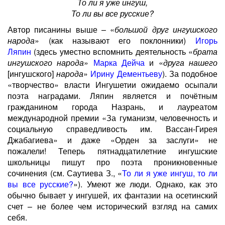
То ли я уже ингуш,
То ли вы все русские?
Автор писанины выше – «
большой друг ингушского
народа
» (как называют его поклонники)
Игорь
Ляпин
(здесь уместно вспомнить деятельность «
брата
ингушского народа
»
Марка Дейча
и «
друга нашего
[ингушского]
народа
»
Ирину Дементьеву
). За подобное
«творчество» власти Ингушетии ожидаемо осыпали
поэта наградами. Ляпин является и почётным
гражданином города Назрань, и лауреатом
международной премии «За гуманизм, человечность и
социальную справедливость им. Вассан-Гирея
Джабагиева» и даже «Орден за заслуги» не
пожалели! Теперь пятнадцатилетние ингушские
школьницы пишут про поэта проникновенные
сочинения (см. Саутиева З., «
То ли я уже ингуш, то ли
вы все русские?
»). Умеют же люди. Однако, как это
обычно бывает у ингушей, их фантазии на осетинский
счет – не более чем исторический взгляд на самих
себя.