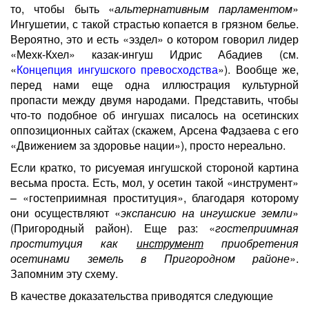
то, чтобы быть «
альтернативным парламентом
»
Ингушетии, с такой страстью копается в грязном белье.
Вероятно, это и есть «эздел» о котором говорил лидер
«Мехк-Кхел» казак-ингуш Идрис Абадиев (см.
«
Концепция ингушского превосходства
»). Вообще же,
перед нами еще одна иллюстрация культурной
пропасти между двумя народами. Представить, чтобы
что-то подобное об ингушах писалось на осетинских
оппозиционных сайтах (скажем, Арсена Фадзаева с его
«Движением за здоровье нации»), просто нереально.
Если кратко, то рисуемая ингушской стороной картина
весьма проста. Есть, мол, у осетин такой «инструмент»
– «гостеприимная проституция», благодаря которому
они осуществляют «
экспансию на ингушские земли
»
(Пригородный район). Еще раз: «
гостеприимная
проституция как
инструмент
приобретения
осетинами земель в Пригородном районе
».
Запомним эту схему.
В качестве доказательства приводятся следующие