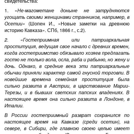
свидетельства:
1. «
Не-магометане доныне не затрудняются
угощать своими женщинами странников, например, в
Осетии»
(Шопен И., «Новые заметки на древнюю
историю Кавказа». СПб, 1866 г., с.2).
2. «Гостеприимная или патриархальная
проституция, ведущая свое начало с древних времен,
когда гостеприимство обязывало хозяев предлагать
гостю не только вола, осла, раба и рабыню, но жену и
дочь. Однако, в средние века эти патриархальные
обычаи приняли характер самой гнусной торговли. В
новейшие времена семейная проституция была
сильно развита в Австрии, в царствование Марии-
Терезы, и в бывших светских папских владениях. В
настоящее время она сильно развита в Лондоне, в
Италии.
В России гостеприимный разврат сохранился по
настоящее время на Кавказе (среди осетин), на
севере, в Сибири, где главною своею целью имеет