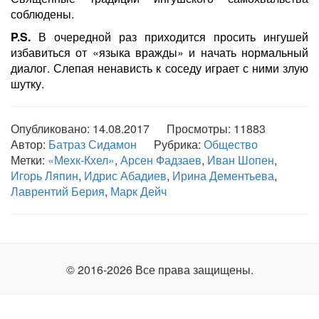
соблюдены.
P.S.
В очередной раз приходится просить ингушей
избавиться от «языка вражды» и начать нормальный
диалог. Слепая ненависть к соседу играет с ними злую
шутку.
Опубликовано: 14.08.2017 Просмотры:
11883
Автор:
Батраз Сидамон
Рубрика:
Общество
Метки:
«Мехк-Кхел»
,
Арсен Фадзаев
,
Иван Шопен
,
Игорь Ляпин
,
Идрис Абадиев
,
Ирина Дементьева
,
Лаврентий Берия
,
Марк Дейч
© 2016-2026 Все права защищены.