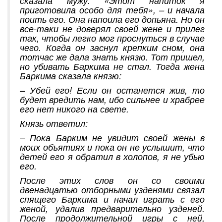
сказала мужу: «Этот напиток я
приготовила особо для тебя», – и начала
поить его. Она напоила его допьяна. Но он
все-таки не доверял своей жене и прилег
так, чтобы легко мог проснуться в случае
чего. Когда он заснул крепким сном, она
тотчас же дала знать князю. Тот пришел,
но убивать Баркима не стал. Тогда жена
Баркима сказала князю:
– Убей его! Если он останется жив, то
будет вредить нам, ибо сильнее и храбрее
его нет никого на свете.
Князь ответил:
– Пока Барким не увидит своей жены в
моих объятиях и пока он не услышит, что
детей его я обратил в холопов, я не убью
его.
После этих слов он со своими
двенадцатью отборными узденями связал
спящего Баркима и начал играть с его
женой, удалив предварительно узденей.
После продолжительной игры с ней,