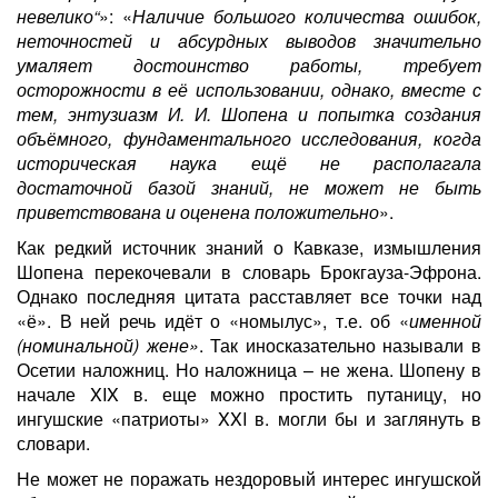
невелико“
»: «
Наличие большого количества ошибок,
неточностей и абсурдных выводов значительно
умаляет достоинство работы, требует
осторожности в её использовании, однако, вместе с
тем, энтузиазм И. И. Шопена и попытка создания
объёмного, фундаментального исследования, когда
историческая наука ещё не располагала
достаточной базой знаний, не может не быть
приветствована и оценена положительно
».
Как редкий источник знаний о Кавказе, измышления
Шопена перекочевали в словарь Брокгауза-Эфрона.
Однако последняя цитата расставляет все точки над
«ё». В ней речь идёт о «номылус», т.е. об «
именной
(номинальной) жене»
. Так иносказательно называли в
Осетии наложниц. Но наложница – не жена. Шопену в
начале XIX в. еще можно простить путаницу, но
ингушские «патриоты» XXI в. могли бы и заглянуть в
словари.
Не может не поражать нездоровый интерес ингушской