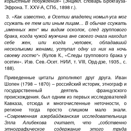
корыстные побуждения»
(Энцикл. словарь Брокгауза-
Эфрона. Т. XXV-А, СПб., 1898 г.).
3. «
Как известно, в Осетии владелец номыл-уса мог
ссужать ее тем или иным лицам…
В обычае ссужать
„именных жен“ мы видим осколок, след группового
брака, когда чужой мужчина вне своего очага находил
себе жен, или когда „человек, обладавший
несколькими женами, уступал одну из них на ночь
своему гостю“
»
(Кулов К., «Следы группового брака у
осетин». Изв. Сев.-Осет. НИИ, т. VIII, Орд-дзе, 1935., с.
188).
Приведенные цитаты дополняют друг друга. Иван
Шопен (1798 – 1870) – российский историк, этнограф и
государственный деятель французского
происхождения. был одним из первых исследователей
Кавказа, отсюда и многочисленные неточности, о
регионе тогда просто слишком мало знали.
«
Современная азербайджанская исследовательница
Элла Алибекова считает, что „собственно
этнографическое содержание этого труда