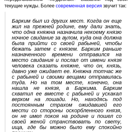
текущие нужды. Более
современная версия
звучит так:
Барким был из других мест. Когда он еще
жил на прежней родине, ему дали знать,
что одна княжна назначила некоему князю
ночное свидание за аулом, куда она должна
была прийти со своей рабыней, чтобы
бежать затем с князем. Барким раньше
назначенного времени отправился на
место свидания и послал от имени князя
человека сказать княжне, что он, князь,
давно уже ожидает ее. Княжна тотчас же
с рабыней и своими вещами отправилась
туда. Но на том месте, конечно, она
нашла не князя, а Баркима. Барким
схватил ее вместе с рабыней и ускакал
верхом на лошади. Но, находясь под
постоянным страхом ожидавшей его
мести со стороны оскорбленного князя,
он не имел покоя на родине и пошел со
своей женой странствовать по свету,
ища, где бы можно было ему спокойно