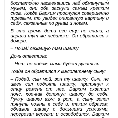
достаточно насмеявшись над обманутым
мужем, они оба заснули самым крепким
сном. Когда Барким проснулся совершенно
трезвым, то увидел описанную картину и
себя, связанным по рукам и ногам.
В это время дети его еще не спали, а
играли тут же недалеко. Он обратился к
дочери:
– Подай лежащую там шашку.
Дочь ответила:
– Нет, не подам, мама будет ругаться.
Тогда он обратился к малолетнему сыну:
– Подай, сын мой, вон ту шашку. Сын, не
имея сил поднять шашку, притянул к
отцу ремень от нее. Барким схватил
пояс, кое-как дотянул шашку до себя.
Ручку шашки взял в рот, а сыну велел
тянуть ножны к себе и, таким образом,
обнажив шашку с большими усилиями,
перерезал веревки и освободился. Барким