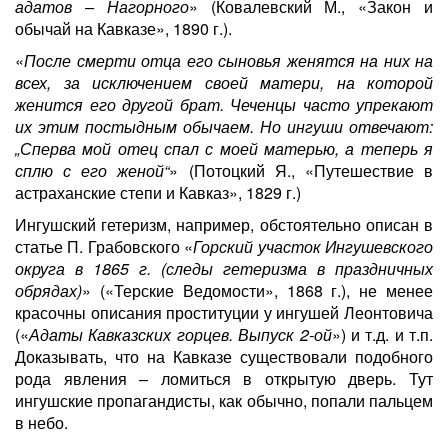
адатов – Нагорного
» (Ковалевский М., «Закон и
обычай на Кавказе», 1890 г.).
«
После смерти отца его сыновья женятся на них на
всех, за исключением своей матери, на которой
женится его другой брат. Чеченцы часто упрекают
их этим постыдным обычаем. Но ингуши отвечают:
„Сперва мой отец спал с моей матерью, а теперь я
сплю с его женой“
» (Потоцкий Я., «Путешествие в
астраханские степи и Кавказ», 1829 г.)
Ингушский гетеризм, например, обстоятельно описан в
статье П. Грабовского «
Горский участок Ингушевского
округа в 1865 г. (следы гетеризма в праздничных
обрядах)
» («Терские Ведомости», 1868 г.), не менее
красочны описания проституции у ингушей Леонтовича
(«
Адаты Кавказских горцев. Выпуск 2-ой
») и т.д. и т.п.
Доказывать, что на Кавказе существовали подобного
рода явления – ломиться в открытую дверь. Тут
ингушские пропагандисты, как обычно, попали пальцем
в небо.