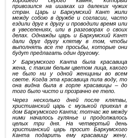
привозился на ишаках из далеких чужих
стран. Царь и Баркумский Кант жили
между собою в дружбе и согласии, часто
ездили друг к другу и проводили время или
в увеселениях, или в разговорах о своих
делах. Однажды царь и Баркумский Кант
дали друг другу клятву в том, чтобы
выполнять все те просьбы, которые они
будут предлагать один другому.
У Баркумского Канта была красавица
жена, с таким белым цветом лица, какого
не было ни у одной женщины во всем
свете. Когда эта красавица пила воду, то
она видна была в горле красавицы – до
того было чисто и прозрачно ее тело.
Через несколько дней после клятвы,
христианский царь с музыкой приехал в
дом Баркумского Канта; тотчас же между
ними началось гулянье и продолжалось
целых три дня. На четвертый день
христианский царь просит Баркумского
Канта подарить ему красавицу жену.