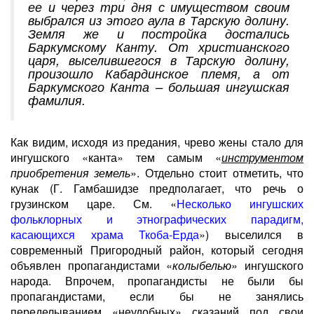
ее и через три дня с имуществом своим
выбрался из этого аула в Тарскую долину.
Земля же и постройка достались
Баркумскому Канту. От христианского
царя, выселившегося в Тарскую долину,
произошло Кабардинское племя, а от
Баркумского Канта – большая ингушская
фамилия.
Как видим, исходя из предания, чрево жены стало для
ингушского «канта» тем самым «
инструментом
приобретения земель
». Отдельно стоит отметить, что
кунак (Г. Гамбашидзе предполагает, что речь о
грузинском царе. См. «
Несколько ингушских
фольклорных и этнографических парадигм,
касающихся храма Ткоба-Ерда
»)
выселился в
современный Пригородный район, который сегодня
объявлен пропагандистами «
колыбелью
» ингушского
народа. Впрочем, пропагандисты не были бы
пропагандистами, если бы не занялись
переделыванием «неудобных» сказаний под свои