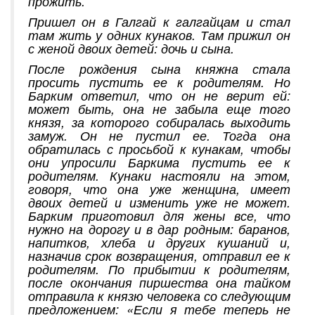
прожить.
Пришел он в Галгай к галгайцам и стал
там жить у одних кунаков. Там прижил он
с женой двоих детей: дочь и сына.
После рождения сына княжна стала
просить пустить ее к родителям. Но
Барким ответил, что он не верит ей:
может быть, она не забыла еще того
князя, за которого собиралась выходить
замуж. Он не пустил ее. Тогда она
обратилась с просьбой к кунакам, чтобы
они упросили Баркима пустить ее к
родителям. Кунаки настояли на этом,
говоря, что она уже женщина, имеет
двоих детей и изменить уже не может.
Барким приготовил для жены все, что
нужно на дорогу и в дар родным: баранов,
напитков, хлеба и других кушаний и,
назначив срок возвращения, отправил ее к
родителям. По прибытии к родителям,
после окончания пиршества она тайком
отправила к князю человека со следующим
предложением: «Если я тебе теперь не