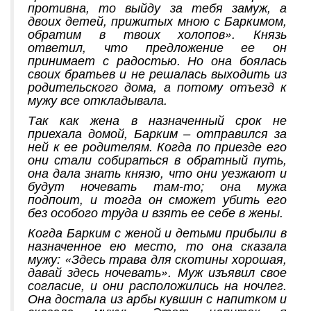
противна, то выйду за тебя замуж, а
двоих детей, прижитых мною с Баркимом,
обратим в твоих холопов». Князь
ответил, что предложение ее он
принимает с радостью. Но она боялась
своих братьев и не решалась выходить из
родительского дома, а потому отъезд к
мужу все откладывала.
Так как жена в назначенный срок не
приехала домой, Барким – отправился за
ней к ее родителям. Когда по приезде его
они стали собираться в обратный путь,
она дала знать князю, что они уезжают и
будут ночевать там-то; она мужа
подпоит, и тогда он сможет убить его
без особого труда и взять ее себе в жены.
Когда Барким с женой и детьми прибыли в
назначенное ею место, то она сказала
мужу: «Здесь трава для скотины хорошая,
давай здесь ночевать». Муж изъявил свое
согласие, и они расположились на ночлег.
Она достала из арбы кувшин с напитком и