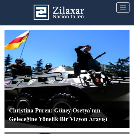
Togg
navig
Christina Puren: Güney Osetya’nın
Geleceğine Yönelik Bir Vizyon Arayışı