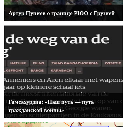
Артур Цуциев о границе РЮО с Грузией
Гамсахурдиа: «Наш путь — путь
гражданской войны»