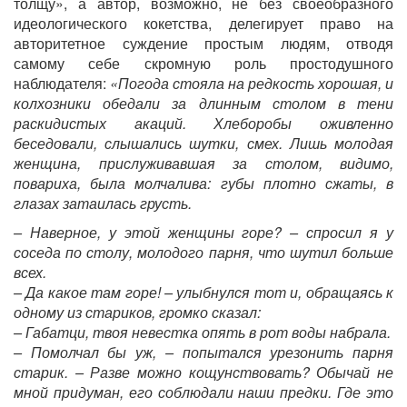
толщу», а автор, возможно, не без своеобразного
идеологического кокетства, делегирует право на
авторитетное суждение простым людям, отводя
самому себе скромную роль простодушного
наблюдателя:
«Погода стояла на редкость хорошая, и
колхозники обедали за длинным столом в тени
раскидистых акаций. Хлеборобы оживленно
беседовали, слышались шутки, смех. Лишь молодая
женщина, прислуживавшая за столом, видимо,
повариха, была молчалива: губы плотно сжаты, в
глазах затаилась грусть.
– Наверное, у этой женщины горе? – спросил я у
соседа по столу, молодого парня, что шутил больше
всех.
– Да какое там горе! – улыбнулся тот и, обращаясь к
одному из стариков, громко сказал:
– Габатци, твоя невестка опять в рот воды набрала.
– Помолчал бы уж, – попытался урезонить парня
старик. – Разве можно кощунствовать? Обычай не
мной придуман, его соблюдали наши предки. Где это