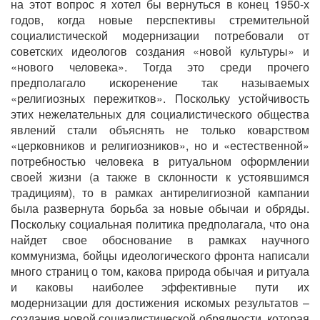
на этот вопрос я хотел бы вернуться в конец 1950-х
годов, когда новые перспективы стремительной
социалистической модернизации потребовали от
советских идеологов создания «новой культуры» и
«нового человека». Тогда это среди прочего
предполагало искоренение так называемых
«религиозных пережитков». Поскольку устойчивость
этих нежелательных для социалистического общества
явлений стали объяснять не только коварством
«церковников и религиозников», но и «естественной»
потребностью человека в ритуальном оформлении
своей жизни (а также в склонности к устоявшимся
традициям), то в рамках антирелигиозной кампании
была развернута борьба за новые обычаи и обряды.
Поскольку социальная политика предполагала, что она
найдет свое обоснование в рамках научного
коммунизма, бойцы идеологического фронта написали
много страниц о том, какова природа обычая и ритуала
и каковы наиболее эффективные пути их
модернизации для достижения искомых результатов –
создания новой социалистической обрядности, которая