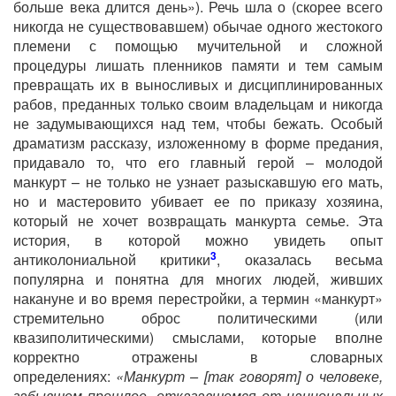
больше века длится день»). Речь шла о (скорее всего
никогда не существовавшем) обычае одного жестокого
племени с помощью мучительной и сложной
процедуры лишать пленников памяти и тем самым
превращать их в выносливых и дисциплинированных
рабов, преданных только своим владельцам и никогда
не задумывающихся над тем, чтобы бежать. Особый
драматизм рассказу, изложенному в форме предания,
придавало то, что его главный герой – молодой
манкурт – не только не узнает разыскавшую его мать,
но и мастеровито убивает ее по приказу хозяина,
который не хочет возвращать манкурта семье. Эта
история, в которой можно увидеть опыт
3
антиколониальной критики
, оказалась весьма
популярна и понятна для многих людей, живших
накануне и во время перестройки, а термин «манкурт»
стремительно оброс политическими (или
квазиполитическими) смыслами, которые вполне
корректно отражены в словарных
определениях:
«Манкурт – [так говорят] о человеке,
забывшем прошлое, отказавшемся от национальных