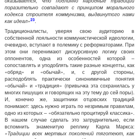
оказывается, что подлинно народные традиции
поразительно совпадают с принципом морального
кодекса строителя коммунизма, выдвинутого нами
23
как идеал»
.
Традиционалисты, уверяя свою аудиторию в
собственной лояльности коммунистической идеологии,
очевидно, вступают в полемику с реформаторами. При
этом они перенимают дискурсивную логику своих
оппонентов, одна из особенностей которой –
сопоставлять и уподоблять такие разные концепты, как
«обряд» и «обычай», и, с другой стороны,
расподоблять практически синонимичные понятия
«обычай» и «традиция» (привычка эта сохранилась у
многих пишущих и говорящих на эту тему до сей поры).
И, конечно же, защитники отцовских традиций
понимают: здесь нужно играть по незримым правилам,
одно из которых – «обязательно процитируй классика».
В нашем случае сделать это затруднительно, если
вспомнить знаменитую реплику Карла Маркса:
«Традиции всех мертвых поколений тяготеют, как