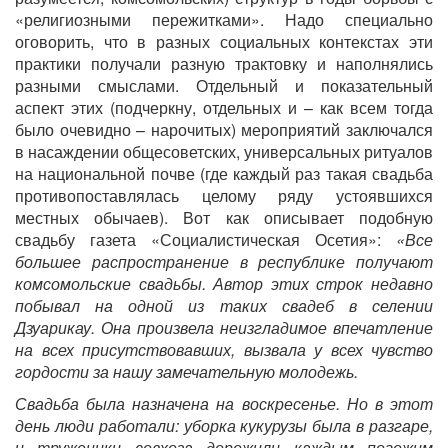
«религиозными пережитками». Надо специально
оговорить, что в разных социальных контекстах эти
практики получали разную трактовку и наполнялись
разными смыслами. Отдельный и показательный
аспект этих (подчеркну, отдельных и – как всем тогда
было очевидно – нарочитых) мероприятий заключался
в насаждении общесоветских, универсальных ритуалов
на национальной почве (где каждый раз такая свадьба
противопоставлялась целому ряду устоявшихся
местных обычаев). Вот как описывает подобную
свадьбу газета «Социалистическая Осетия»:
«Все
большее распространение в республике получают
комсомольские свадьбы. Автор этих строк недавно
побывал на одной из таких свадеб в селении
Дзуарикау. Она произвела неизгладимое впечатление
на всех присутствовавших, вызвала у всех чувство
гордости за нашу замечательную молодежь.
Свадьба была назначена на воскресенье. Но в этот
день люди работали: уборка кукурузы была в разгаре,
и труженики совхоза дорожили каждым погожим