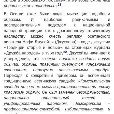
21
родительское наследство»
.
В Осетии тоже были люди, мыслящие подобным
образом. И наиболее радикальным и
последовательным подходом к национальной
народной традиции как к драгоценному этническому
наследству можно счесть реплику осетинского
писателя Нафи Джусойты (Джусоева) в ходе дискуссии
«Традиции старые и новые» на страницах журнала
22
«Дружба народов» в 1968 году
. Джусойты начинает с
утверждения, что
«всякие попытки создать новые
обычаи, обряды, праздники обернутся чиновничьим
своеволием, неразумно навязываемым народу»
.
Переходя к конкретным примерам, он вспоминает
традиционную осетинскую свадьбу:
«Комсомольская
свадьба ничего не смогла противопоставить этому
красивому обряду. Он был заменен безобрядностью,
национально оригинальный текст –
унифицированным шаблоном, демократизм –
профессионально-служебной избирательностью и