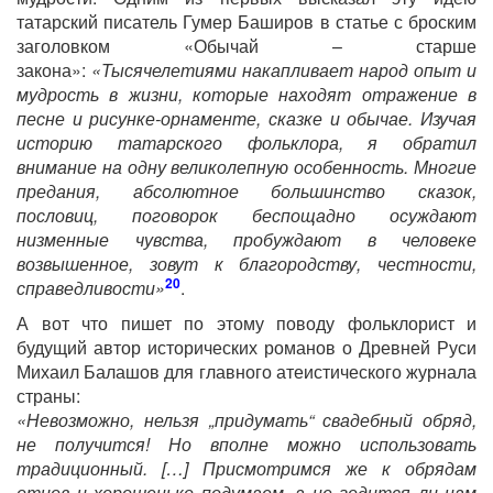
татарский писатель Гумер Баширов в статье с броским
заголовком «Обычай – старше
закона»:
«Тысячелетиями накапливает народ опыт и
мудрость в жизни, которые находят отражение в
песне и рисунке-орнаменте, сказке и обычае. Изучая
историю татарского фольклора, я обратил
внимание на одну великолепную особенность. Многие
предания, абсолютное большинство сказок,
пословиц, поговорок беспощадно осуждают
низменные чувства, пробуждают в человеке
возвышенное, зовут к благородству, честности,
20
справедливости»
.
А вот что пишет по этому поводу фольклорист и
будущий автор исторических романов о Древней Руси
Михаил Балашов для главного атеистического журнала
страны:
«Невозможно, нельзя „придумать“ свадебный обряд,
не получится! Но вполне можно использовать
традиционный. […] Присмотримся же к обрядам
отцов и хорошенько подумаем, а не годится ли нам