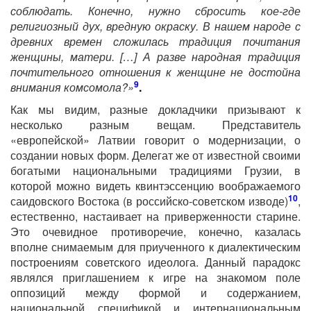
соблюдать. Конечно, нужно сбросить кое-где
религиозный дух, вредную окраску. В нашем народе с
древних времен сложилась традиция почитания
женщины, матери. […] А разве народная традиция
почтительного отношения к женщине не достойна
9
внимания комсомола?»
.
Как мы видим, разные докладчики призывают к
несколько разным вещам. Представитель
«европейской» Латвии говорит о модернизации, о
создании новых форм. Делегат же от известной своими
богатыми национальными традициями Грузии, в
которой можно видеть квинтэссенцию воображаемого
10
саидовского Востока (в российско-советском изводе)
,
естественно, настаивает на приверженности старине.
Это очевидное противоречие, конечно, казалась
вполне снимаемым для приученного к диалектическим
построениям советского идеолога. Данный парадокс
являлся приглашением к игре на знакомом поле
оппозиций между формой и содержанием,
национальной спецификой и интернациональным