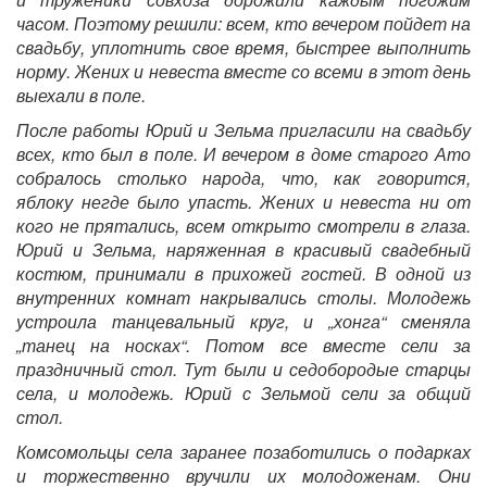
часом. Поэтому решили: всем, кто вечером пойдет на
свадьбу, уплотнить свое время, быстрее выполнить
норму. Жених и невеста вместе со всеми в этот день
выехали в поле.
После работы Юрий и Зельма пригласили на свадьбу
всех, кто был в поле. И вечером в доме старого Ато
собралось столько народа, что, как говорится,
яблоку негде было упасть. Жених и невеста ни от
кого не прятались, всем открыто смотрели в глаза.
Юрий и Зельма, наряженная в красивый свадебный
костюм, принимали в прихожей гостей. В одной из
внутренних комнат накрывались столы. Молодежь
устроила танцевальный круг, и „хонга“ сменяла
„танец на носках“. Потом все вместе сели за
праздничный стол. Тут были и седобородые старцы
села, и молодежь. Юрий с Зельмой сели за общий
стол.
Комсомольцы села заранее позаботились о подарках
и торжественно вручили их молодоженам. Они