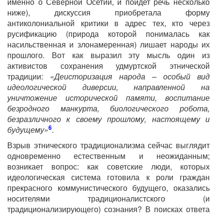
именно о Северной Осетии, и пойдет речь несколько
ниже), дискуссия приобретала форму
антиколониальной критики в адрес тех, кто через
русификацию (природа которой понималась как
насильственная и злонамеренная) лишает народы их
прошлого. Вот как выразил эту мысль один из
активистов сохранения удмуртской этнической
традиции:
«Деисторизация народа – особый вид
идеологической диверсии, направленной на
уничтожение исторической памяти, воспитание
безродного манкурта, биологического робота,
безразличного к своему прошлому, настоящему и
6
будущему»
.
Взрыв этнического традиционализма сейчас выглядит
одновременно естественным и неожиданным;
возникает вопрос: как советские люди, которых
идеологическая система готовила к роли граждан
прекрасного коммунистического будущего, оказались
носителями традиционалистского (и
традиционализирующего) сознания? В поисках ответа