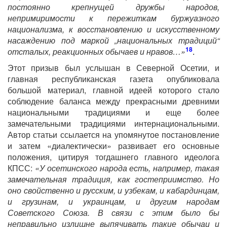
постоянно крепнущей дружбы народов,
непримиримости к пережиткам буржуазного
национализма, к восстановлению и искусственному
насаждению под маркой „национальных традиций“
18
отсталых, реакционных обычаев и нравов…»
.
Этот призыв был услышан в Северной Осетии, и
главная республиканская газета опубликовала
большой материал, главной идеей которого стало
соблюдение баланса между прекрасными древними
национальными традициями и еще более
замечательными традициями интернациональными.
Автор статьи ссылается на упомянутое постановление
и затем «диалектически» развивает его основные
положения, цитируя тогдашнего главного идеолога
КПСС:
«У осетинского народа есть, например, такая
замечательная традиция, как гостеприимство. Но
оно свойственно и русским, и узбекам, и кабардинцам,
и грузинам, и украинцам, и другим народам
Советского Союза. В связи с этим было бы
неправильно излишне выпячивать такие обычаи и