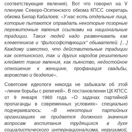
соответствующие явления). Вот что говорил на V
пленуме Северо-Осетинского обкома КПСС секретарь
обкома Билар Кабалоев:
«У нас есть отдельные лица,
которые пытаются оправдать некоторые позорные
пережиточные явления ссылками на национальные
традиции. Таких людей надо развенчивать как
клеветников и “философствующих” обывателей. […]
Каждому известно, что действительные традиции
как осетинского, так и других народов решительно
клеймят такие явления, как пьянство, недостойное
отношение к женщине, профанация свадьбы,
воровство и безделие»
.
Советские идеологи никогда не забывали об этой
«линии борьбы с религией». В постановлении ЦК КПСС
от 9 января 1960 года «О задачах партийной
пропаганды в современных условиях» специально
подчеркивалось:
«В некоторых партийных
организациях не придается должного значения
вопросам воспитания трудящихся в духе
социалистического интернационализма, нерушимой,