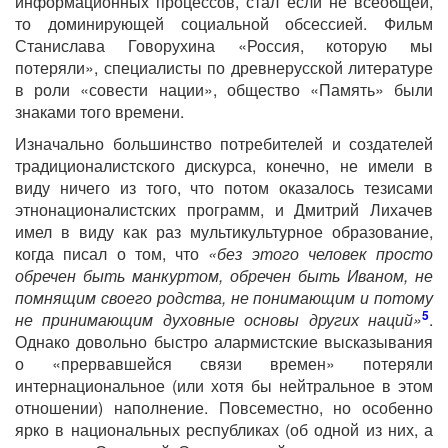
информационных процессов, стал если не всеобщей,
то доминирующей социальной обсессией. Фильм
Станислава Говорухина «Россия, которую мы
потеряли», специалисты по древнерусской литературе
в роли «совести нации», общество «Память» были
знаками того времени.
Изначально большинство потребителей и создателей
традиционалистского дискурса, конечно, не имели в
виду ничего из того, что потом оказалось тезисами
этнонационалистских программ, и Дмитрий Лихачев
имел в виду как раз мультикультурное образование,
когда писал о том, что
«без этого человек просто
обречен быть манкуртом, обречен быть Иваном, не
помнящим своего родства, не понимающим и потому
5
не принимающим духовные основы других наций»
.
Однако довольно быстро алармистские высказывания
о «прервавшейся связи времен» потеряли
интернациональное (или хотя бы нейтральное в этом
отношении) наполнение. Повсеместно, но особенно
ярко в национальных республиках (об одной из них, а