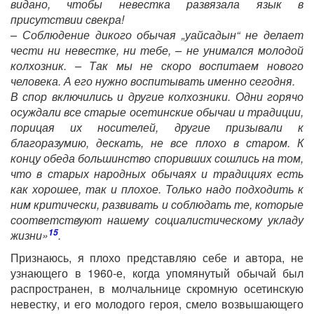
видано, чтобы невестка развязала язык в
присутствии свекра!
– Соблюдение дикого обычая „уайсадын“ не делает
чести ни невестке, ни тебе, – не унимался молодой
колхозник. – Так мы не скоро воспитаем нового
человека. А его нужно воспитывать именно сегодня.
В спор включились и другие колхозники. Одни горячо
осуждали все старые осетинские обычаи и традиции,
порицая их носителей, другие призывали к
благоразумию, дескать, не все плохо в старом. К
концу обеда большинство споривших сошлись на том,
что в старых народных обычаях и традициях есть
как хорошее, так и плохое. Только надо подходить к
ним критически, развивать и соблюдать те, которые
соответствуют нашему социалистическому укладу
15
жизни»
.
Признаюсь, я плохо представляю себе и автора, не
узнающего в 1960-е, когда упомянутый обычай был
распространен, в молчальнице скромную осетинскую
невестку, и его молодого героя, смело возвышающего