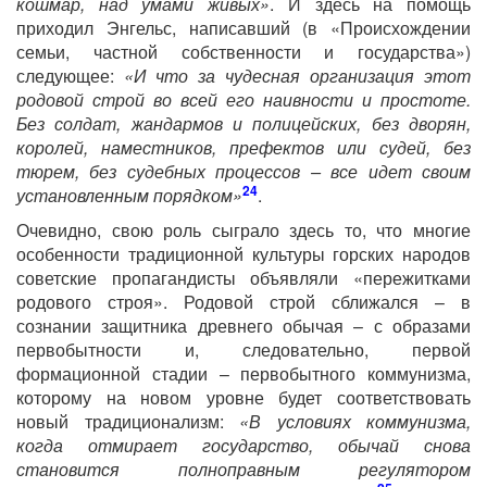
кошмар, над умами живых»
. И здесь на помощь
приходил Энгельс, написавший (в «Происхождении
семьи, частной собственности и государства»)
следующее:
«И что за чудесная организация этот
родовой строй во всей его наивности и простоте.
Без солдат, жандармов и полицейских, без дворян,
королей, наместников, префектов или судей, без
тюрем, без судебных процессов – все идет своим
24
установленным порядком»
.
Очевидно, свою роль сыграло здесь то, что многие
особенности традиционной культуры горских народов
советские пропагандисты объявляли «пережитками
родового строя». Родовой строй сближался – в
сознании защитника древнего обычая – с образами
первобытности и, следовательно, первой
формационной стадии – первобытного коммунизма,
которому на новом уровне будет соответствовать
новый традиционализм:
«В условиях коммунизма,
когда отмирает государство, обычай снова
становится полноправным регулятором