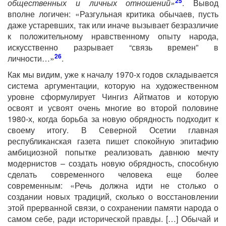
25
общественных и личных отношений»
. Вывод
вполне логичен: «Разгульная критика обычаев, пусть
даже устаревших, так или иначе вызывает безразличие
к положительному нравственному опыту народа,
искусственно разрывает “связь времен” в
26
личности…»
.
Как мы видим, уже к началу 1970-х годов складывается
система аргументации, которую на художественном
уровне сформулирует Чингиз Айтматов и которую
освоят и усвоят очень многие во второй половине
1980-х, когда борьба за новую обрядность подходит к
своему итогу. В Северной Осетии главная
республиканская газета пишет спокойную эпитафию
амбициозной попытке реализовать давнюю мечту
модернистов – создать новую обрядность, способную
сделать современного человека еще более
современным: «Речь должна идти не столько о
создании новых традиций, сколько о восстановлении
этой прерванной связи, о сохранении памяти народа о
самом себе, ради исторической правды. […] Обычай и