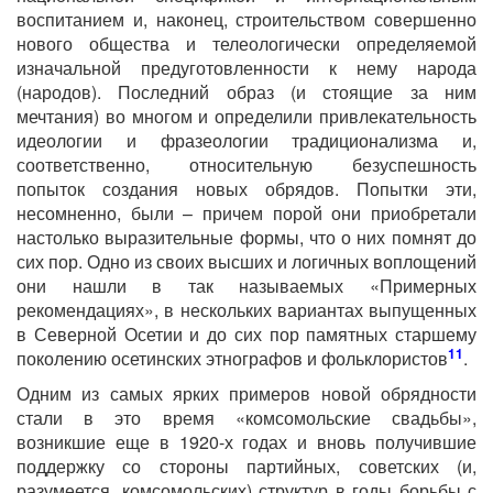
воспитанием и, наконец, строительством совершенно
нового общества и телеологически определяемой
изначальной предуготовленности к нему народа
(народов). Последний образ (и стоящие за ним
мечтания) во многом и определили привлекательность
идеологии и фразеологии традиционализма и,
соответственно, относительную безуспешность
попыток создания новых обрядов. Попытки эти,
несомненно, были – причем порой они приобретали
настолько выразительные формы, что о них помнят до
сих пор. Одно из своих высших и логичных воплощений
они нашли в так называемых «Примерных
рекомендациях», в нескольких вариантах выпущенных
в Северной Осетии и до сих пор памятных старшему
11
поколению осетинских этнографов и фольклористов
.
Одним из самых ярких примеров новой обрядности
стали в это время «комсомольские свадьбы»,
возникшие еще в 1920-х годах и вновь получившие
поддержку со стороны партийных, советских (и,
разумеется, комсомольских) структур в годы борьбы с