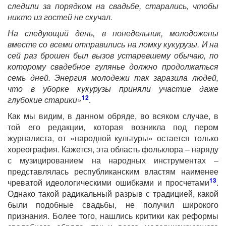
следили за порядком на свадьбе, старались, чтобы
никто из гостей не скучал.
На следующий день, в понедельник, молодожены
вместе со всеми отправились на ломку кукурузы. И на
сей раз брошен был вызов устаревшему обычаю, по
которому свадебное гулянье должно продолжаться
семь дней. Энергия молодежи так заразила людей,
что в уборке кукурузы приняли участие даже
12
глубокие старики»
.
Как мы видим, в данном обряде, во всяком случае, в
той его редакции, которая возникла под пером
журналиста, от «народной культуры» остается только
хореография. Кажется, эта область фольклора – наряду
с музицированием на народных инструментах –
представлялась республиканским властям наименее
13
чреватой идеологическими ошибками и просчетами
.
Однако такой радикальный разрыв с традицией, какой
были подобные свадьбы, не получил широкого
признания. Более того, нашлись критики как реформы