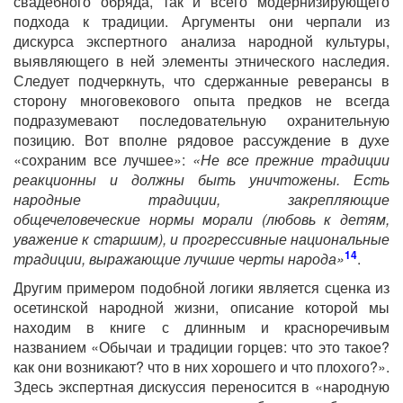
свадебного обряда, так и всего модернизирующего
подхода к традиции. Аргументы они черпали из
дискурса экспертного анализа народной культуры,
выявляющего в ней элементы этнического наследия.
Следует подчеркнуть, что сдержанные реверансы в
сторону многовекового опыта предков не всегда
подразумевают последовательную охранительную
позицию. Вот вполне рядовое рассуждение в духе
«сохраним все лучшее»:
«Не все прежние традиции
реакционны и должны быть уничтожены. Есть
народные традиции, закрепляющие
общечеловеческие нормы морали (любовь к детям,
уважение к старшим), и прогрессивные национальные
14
традиции, выражающие лучшие черты народа»
.
Другим примером подобной логики является сценка из
осетинской народной жизни, описание которой мы
находим в книге с длинным и красноречивым
названием «Обычаи и традиции горцев: что это такое?
как они возникают? что в них хорошего и что плохого?».
Здесь экспертная дискуссия переносится в «народную