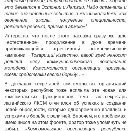
кадровые рабочие, напутствовали ее в жизнь. Хорошо
это делается в Эстонии и Латвии. Надо отмечать и
такие значительные события в жизни молодежи, как
окончание школы, получение специальности,
7
рождение ребенка, призыв в армию»
.
Интересно, что после этого пассажа сразу же шло
«естественное» продолжение в духе времени
приближающейся агрессивной антирелигиозной
кампании:
«Товарищи! Известно, какой вред наносит
религия делу коммунистического воспитания
молодежи. Комсомольские организации призваны
всеми средствами вести борьбу…»
В докладах секретарей комсомольских организаций
некоторых республик тоже всплыла эта новая для
комсомольских функционеров тема. Так секретарь
латвийского ЛКСМ отчитался об успехах в создании
новой обрядности, которые одновременно являлись и
успехами в борьбе с религией. Впрочем, и о проблемах,
имеющихся на этом фронте, оратор тоже упомянуть не
забыл:
«Комсомольские организации республики