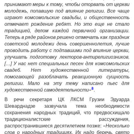
принимают меры к тому, чтобы оторвать от церкви
молодежь, попавшую под влияние религии. Все чаще
играют комсомольские свадьбы, и общественность
отмечает рождение ребят. Но это еще не стало
традицией, делом каждой первичной организации.
Теперь в ряде районов решено отмечать как праздник
советской молодежи день совершеннолетия, лучше
проводить работу с подпавшими под влияние церкви,
улучшать подготовку лекторов-антирелигиозников.
[…] У нас нет специальных песен для комсомольских
свадеб. Нет художественной литературы,
помогающей разоблачать реакционную сущность
религии. Мало на эту тему написано пьес для
8
художественной самодеятельности»
.
В речи секретаря ЦК ЛКСМ Грузии Эдуарда
Шеварднадзе зазвучала тема необходимости
сохранения народных традиций, что предвосхищало
традиционалистские рассуждения,
распространившиеся десятилетием позже:
«Несколько
слов о народных традициях. Их надо беречь, свято