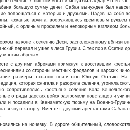
дное селение. Слишком богат и могуч был алдар Есеев. Он
абана большую сумму денег. Сабан вынужден был навсег
ние попрощаться с матерью и друзьями. Надев на себя вс
аны, кожаные арчита, вооружившись кремневым ружьем 
ройный, с орлиным профилем и непокорным взглядом бол
верхом на коне к селению Деси, расположенному вблизи в
нский перевал и ушел в леса Грузии. С тех пор в Осетии до
рузинским абрекам.
месте с другими абреками примкнул к восставшим крест
теснениями со стороны местных феодалов и царских чино
льшие размеры, охватив почти всю Южную Осетию. На
диция, которая сжигала и разоряла селения, угоняла скот
но сопротивлялись крестьяне селения Кола Кешельтског
рные отряды царских войск разгромили повстанцев и учин
али и посадили в Квенаметскую тюрьму на Военно-Грузинс
 на вечную каторгу. Вместе с другими арестантами Сабана
.
ановились на ночевку. В дороге общительный, словоохот