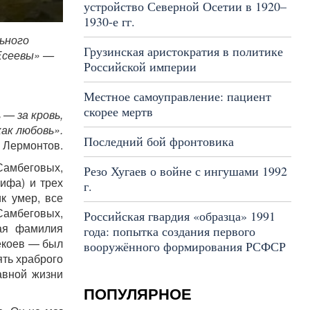
устройство Северной Осетии в 1920–
1930-е гг.
ьного
Грузинская аристократия в политике
Есеевы» —
Российской империи
Местное самоуправление: пациент
скорее мертв
 — за кровь,
ак любовь».
Последний бой фронтовика
Лермонтов.
Самбеговых,
Резо Хугаев о войне с ингушами 1992
ифа) и трех
г.
к умер, все
Самбеговых,
Российская гвардия «образца» 1991
щая фамилия
года: попытка создания первого
екоев — был
вооружённого формирования РСФСР
ять храброго
авной жизни
ПОПУЛЯРНОЕ