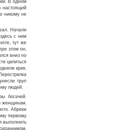
ми. В одном
ав настоящий
Но никому не
ивал. Начали
здесь с ним
оте, тут же
при этом он,
ился вниз по
сти целиться
одняли крик.
Перестрелка
унесли труп
ему людей.
зы богачей.
м женщинам.
ото. Абреки
кому первому
ся выполнить
охранником.