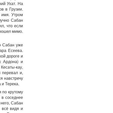
ий Ухат. На
в в Грузии.
 имя. Утром
лучно Сабан
л, что если
прошел мимо.
о Сабан уже
ара Есеева.
ой дороге и
к Ардона) и
есаты-кау,
 перевал и,
ся навстречу
 и Терека.
я по крутому
 в соседнее
 него, Сабан
 всё видя и