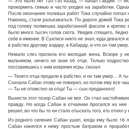
— Это было лет 120-130 назад, — начал Гавдий. — Мо
прокормить семью и часто уходил на заработки. Однаж
После окончания полевых работ Тока случайно попал н
Наконец, стали разъезжаться. По дороге домой Тока р
под голову полмешка заработанной фасоли и крепко 
было много тысяч голов скота. Увидев спящего, бедно 
себе в имение. В Суатиси никто не знал, куда девался и
в рабство другому алдару, в Кабарду, и что он там умер.
Немало слез пролила его молодая жена. Вскоре у н
мальчиком, ничего не зная об отце. Только подрост
поссорившись с ним вовремя игры, сказал:
— Твоего отца продали в рабство, и он там умер… А ты 
Сначала Сабан этому не поверил, но потом ему все чащ
— Ты не отомстил за отца! Ты — сын проданного!
Вынести этот позор Сабан не мог. Он стал настойчивее
правду. Но когда Сабан в отчаянии бросился на нее 
решил, во что бы то ни стало отыскать того, кто отнял у
Из родного селения Сабан ушел, когда ему было 16 
Сабан нанялся к нему простым батраком и проработ