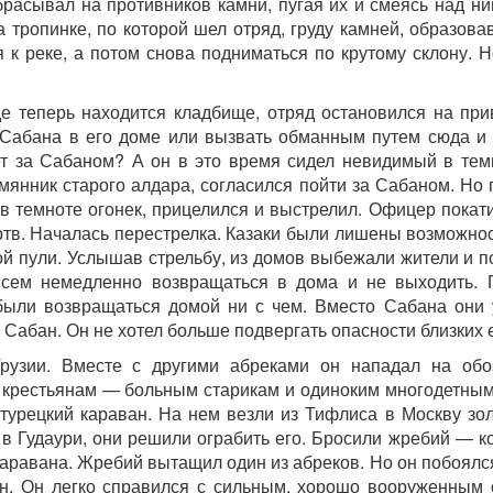
расывал на противников камни, пугая их и смеясь над ни
 тропинке, по которой шел отряд, груду камней, образов
я к реке, а потом снова подниматься по крутому склону. 
где теперь находится кладбище, отряд остановился на пр
а Сабана в его доме или вызвать обманным путем сюда и 
ет за Сабаном? А он в это время сидел невидимый в темн
мянник старого алдара, согласился пойти за Сабаном. Но 
 в темноте огонек, прицелился и выстрелил. Офицер покат
ертв. Началась перестрелка. Казаки были лишены возможно
ой пули. Услышав стрельбу, из домов выбежали жители и п
всем немедленно возвращаться в дома и не выходить. 
были возвращаться домой ни с чем. Вместо Сабана они 
 Сабан. Он не хотел больше подвергать опасности близких 
рузии. Вместе с другими абреками он нападал на обо
 крестьянам — больным старикам и одиноким многодетны
турецкий караван. На нем везли из Тифлиса в Москву зол
у в Гудаури, они решили ограбить его. Бросили жребий — 
 каравана. Жребий вытащил один из абреков. Но он побоял
н. Он легко справился с сильным, хорошо вооруженным 