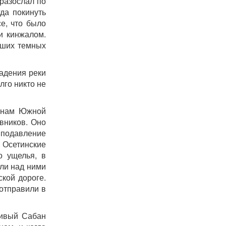
 разослал по
да покинуть
е, что было
и кинжалом.
ьших темных
падения реки
лго никто не
ьянам Южной
вников. Оно
 подавление
. Осетинские
о ущелья, в
или над ними
кой дороге.
 отправили в
ливый Сабан