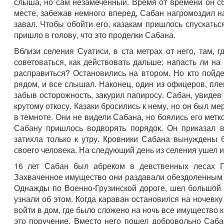
слыша, но сам незамеченный. Время от времени он сб
месте, забежав немного вперед, Сабан нагромоздил на
завал. Чтобы обойти его, казакам пришлось спускатьс
пришло в голову, что это проделки Сабана.
Вблизи селения Суатиси, в ста метрах от него, там, 
советоваться, как действовать дальше: напасть ли н
расправиться? Остановились на втором. Но кто пойд
рядом, и все слышал. Наконец, один из офицеров, пле
забыв осторожность, закурил папиросу. Сабан, увидев
крутому откосу. Казаки бросились к нему, но он был м
в темноте. Они не видели Сабана, но боялись его метк
Сабану пришлось водворять порядок. Он приказал 
затихла только к утру. Кровники Сабана вынуждены 
своего человека. На следующий день из селения ушел и
16 лет Сабан был абреком в девственных лесах Г
Захваченное имущество они раздавали обездоленным
Однажды по Военно-Грузинской дороге, шел большой 
узнали об этом. Когда караван остановился на ночевк
войти в дом, где было сложено на ночь все имущество
это поручение. Вместо него пошел добровольно Саба