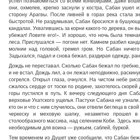
успел познакомиться со всеми конвоирами, даже вошел
они, охмелев, крепко заснули у костра, Сабан ушел 
сторону Арагвы. После ливней в горах река стала з
быстротой. Не раздумывая, Сабан бросился в бушующий 
кандалах. Ухватившись за корни какого-то дерева, он 
убежал! Ловите его!». И хорошо, что ночь была темна
леса. Прислушался — погони нет. Камнем разбил канда
молнии над головой, гремел гром. Но Сабан ничего
Задыхался, падал и снова бежал, раздирая одежду, ран
Дождь не переставал. Сколько Сабан бежал по гребню,
и не встал. Дождь лил, а он лежал неподвижно, раскину
согрелся. Открыл глаза, очнулся. На чистом небе ри
сжалось сердце от тоски по родине, захотелось скорей 
горы пустился в путь. К вечеру следующего дня Саб
верховье Ухатского ущелья. Пастухи Сабана не узнали.
кто он и что с ним случилось, они отвели беглеца в св
черкеску и меховую шапку, незаметно прошел в 
столообразного массива, над селением Коби. Здесь ж
необходимым для воина — ружьем, саблей, буркой.
Тем временем из Душет уже сообщили, что Сабан беж