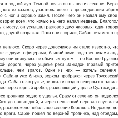
я в родной аул. Темной ночью он вышел из селения Верхн
дного из казаков, участвовавшего в преследовании абреко
о с ног и хорошо избил. После чего он назвал ему свое
 говорил всем, что ночью на него напал медведь. Благопо
 к мосту, он услышал разговор двух часовых: один говори
охо, другой возражал. Пока они спорили, Сабан незаметно 
а неплохо. Скоро через доносчиков им стало известно, чт
аве с двумя офицерами, ближайшими родственниками алд
ому они двинулись не обычным путем — по Военно-Грузинск
кой дороге, через ущелье реки Заккадон (правый прито
ольше, чем врагов. Один из них — житель селения К
ки Сабана уже близко, верхом пробрался через Трусовский
да. Сабан взял ружье, кинжал и поздно вечером отправил
рямо через горный хребет, разделяющий ущелье Суатисидона
се тропинки родного ущелья. Сразу от селения он поднялс
йся до наших дней, и через невысокий перевал спустился
ку, расположено небольшое селение Коротков. Не доходя до
о враги. Сабан пошел по верхней тропинке, над отрядом,