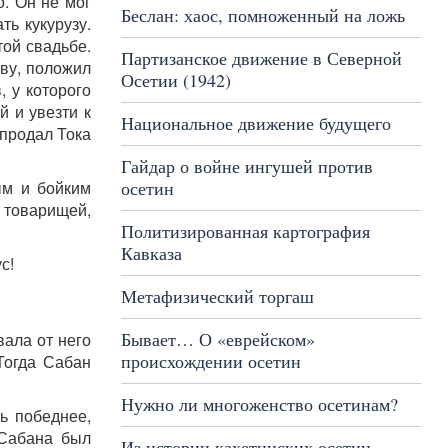
. Он не мог
Беслан: хаос, помноженный на ложь
ть кукурузу.
той свадьбе.
Партизанское движение в Северной
аву, положил
Осетии (1942)
 у которого
й и увезти к
Национальное движение будущего
 продал Тока
Гайдар о войне ингушей против
осетин
ым и бойким
 товарищей,
Политизированная картография
Кавказа
с!
Метафизический торгаш
Бывает… О «еврейском»
вала от него
происхождении осетин
Тогда Сабан
Нужно ли многоженство осетинам?
ь победнее,
 Сабана был
Из истории кахетинских осетин