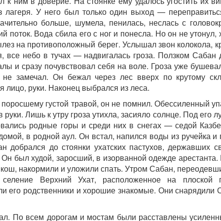
 к ним в доверие. На стоянке ему удалось угостить их ви
из лагеря. У него был только один выход — переправитьс
начительно больше, шумела, пенилась, неслась с головок
поток. Вода сбила его с ног и понесла. Но он не утонул, 
вылез на противоположный берег. Услышал звон колокола, к
я, все небо в тучах — надвигалась гроза. Ползком Сабан
лы и сразу почувствовал себя на воле. Гроза уже бушева
 не замечал. Он бежал через лес вверх по крутому скл
я лицо, руки. Наконец выбрался из леса.
 поросшему густой травой, он не помнил. Обессиленный у
в руки. Лишь к утру гроза утихла, засияло солнце. Под его 
совались родные горы и среди них в снегах — седой Казбе
домой, в родной аул. Он встал, напился воды из ручейка и
ан добрался до стоянки ухатских пастухов, державших с
 Он был худой, заросший, в изорванной одежде арестанта.
ой кош, накормили и уложили спать. Утром Сабан, переодевш
селение Верхний Ухат, расположенное на плоской п
или его родственники и хорошие знакомые. Они снарядили 
ал. По всем дорогам и мостам были расставлены усиленн