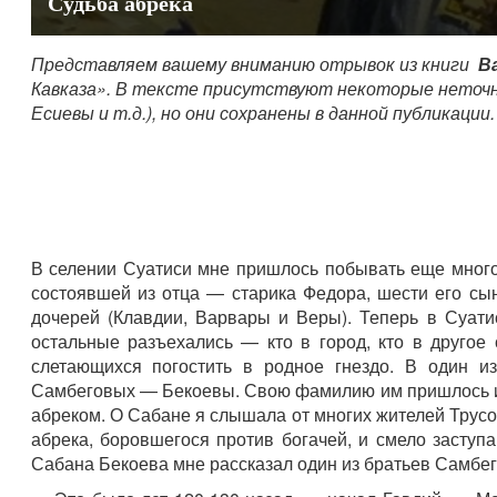
Судьба абрека
Представляем вашему вниманию отрывок из книги
В
Кавказа». В тексте присутствуют некоторые неточн
Есиевы и т.д.), но они сохранены в данной публикации.
В селении Суатиси мне пришлось побывать еще много
состоявшей из отца — старика Федора, шести его сын
дочерей (Клавдии, Варвары и Веры). Теперь в Суати
остальные разъехались — кто в город, кто в другое
слетающихся погостить в родное гнездо. В один и
Самбеговых — Бекоевы. Свою фамилию им пришлось из
абреком. О Сабане я слышала от многих жителей Трусов
абрека, боровшегося против богачей, и смело засту
Сабана Бекоева мне рассказал один из братьев Самбег