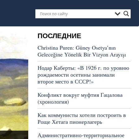
ПОСЛЕДНИЕ
Christina Puren: Güney Osetya’nın
Geleceğine Yönelik Bir Vizyon Arayışı
Нодар Каберты: «В 1926 г. по уровню
рождаемости осетины занимали
второе место в СССР!»
Конфликт вокруг муфтия Гацалова
(хронология)
Как коммунисты хотели построить в
Роще Хетага пионерлагерь
Административно-территориальное