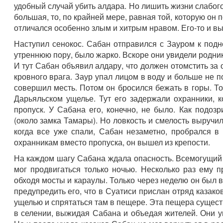
удобный случай убить алдара. Но лишить жизни слабого
большая, то, по крайней мере, равная той, которую он
отличался особенно злым и хитрым нравом. Его-то и в
Наступил сенокос. Сабан отправился с Зауром к под
утреннюю пору, было жарко. Вскоре они увидели родник
И тут Сабан объявил алдару, что должен отомстить за 
кровного врага. Заур упал лицом в воду и больше не по
совершил месть. Потом он бросился бежать в горы. Т
Дарьяльском ущелье. Тут его задержали охранники, 
пропуск. У Сабана его, конечно, не было. Как подоз
(около замка Тамары). Но ловкость и смелость выручи
когда все уже спали, Сабан незаметно, пробрался в
охранникам вместо пропуска, он вышел из крепости.
На каждом шагу Сабана ждала опасность. Всемогущий 
мог продвигаться только ночью. Несколько раз ему 
обходя мосты и караулы. Только через неделю он был в
предупредить его, что в Суатиси прислан отряд казако
ущелью и спрятаться там в пещере. Эта пещера сущест
в селении, выжидая Сабана и объедая жителей. Они уш