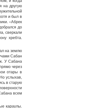
ном, и когда
я на другую
ружительной
хотя и был в
рики. «Абрек
 добрался до
ла, сверкали
ону хребта.
пал на землю
лучами Сабан
к. У Сабана
 прямо через
вои отары в
 Но услыхав,
ись в старую
оверхности
Сабана всем
ые караулы.