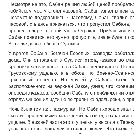
Несмотря на это, Сабан решил любой ценой пробратьс
кобийском мосту стоял часовой. Сабан узнал в нем о
Незаметно подкравшись к часовому, Сабан свалил ег
часовой, стыдясь признаться, что пропустил Сабана,
прошел и через второй мосту Окракан. Приблизившись
Сабан появится, его нужно пропустить, иначе будет пл
В тот же день он был в Суатиси.
У врагов Сабана, богачей Есеевых, разведка работал
дома. Они отправили в Суатиси отряд казаков во гл
Кровники хотели напасть на Сабана неожиданно. Поэт
Трусовскому ущелью, а в обход, по Военно-Осетинс
Трусовский перевал. Но друзей у Сабана было б
расположенного на верхней Закке, узнав, что кровни
опередив казаков, сообщил Сабану о приближении отря
отряду. Он решил идти не по тропинке вдоль реки, а п
Ночь была темная, пасмурная. Но Сабан хорошо знал в
склону, прошел мимо маленькой часовни, сохранивше
ущелье. В нижней части этого ущелья, у выхода к Тере
услышал топот лошадей и голоса людей. Это были ег