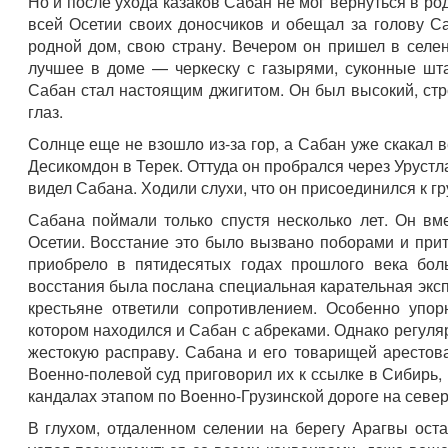
Но и после ухода казаков Сабан не мог вернуться в ро
всей Осетии своих доносчиков и обещал за голову С
родной дом, свою страну. Вечером он пришел в селе
лучшее в доме — черкеску с газырями, суконные шт
Сабан стал настоящим джигитом. Он был высокий, ст
глаз.
Солнце еще не взошло из-за гор, а Сабан уже скакал 
Десикомдон в Терек. Оттуда он пробрался через Урустла
видел Сабана. Ходили слухи, что он присоединился к г
Сабана поймали только спустя несколько лет. Он в
Осетии. Восстание это было вызвано поборами и при
приобрело в пятидесятых годах прошлого века бо
восстания была послана специальная карательная экспе
крестьяне ответили сопротивлением. Особенно упор
котором находился и Сабан с абреками. Однако регуля
жестокую расправу. Сабана и его товарищей арестов
Военно-полевой суд приговорил их к ссылке в Сибирь,
кандалах этапом по Военно-Грузинской дороге на север
В глухом, отдаленном селении на берегу Арагвы ост