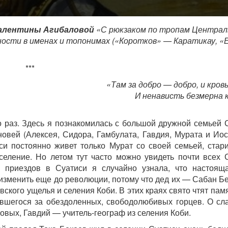
алентины Агибаловой
«С рюкзаком по тропам Централ
ости в именах и топонимах («Коротков» — Каратикау, «
***
«Там за добро — добро, и кровь
И ненависть безмерна к
 раз. Здесь я познакомилась с большой дружной семьей 
овей (Алексея, Сидора, Гамбулата, Гавдия, Мурата и Иос
си постоянно живет только Мурат со своей семьей, стари
 селение. Но летом тут часто можно увидеть почти всех 
з приездов в Суатиси я случайно узнала, что настоя
менить еще до революции, потому что дед их — Сабан Б
ского ущелья и селения Коби. В этих краях свято чтят пам
павшегося за обездоленных, свободолюбивых горцев. О сл
овых, Гавдий — учитель-географ из селения Коби.