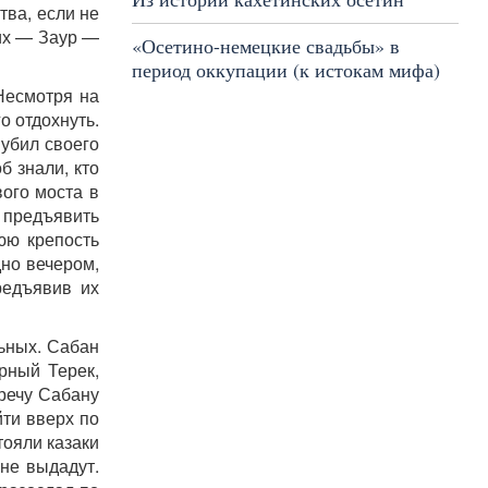
тва, если не
них — Заур —
«Осетино-немецкие свадьбы» в
период оккупации (к истокам мифа)
Несмотря на
о отдохнуть.
 убил своего
б знали, кто
ого моста в
 предъявить
юю крепость
дно вечером,
редъявив их
ьных. Сабан
рный Терек,
тречу Сабану
йти вверх по
тояли казаки
 не выдадут.