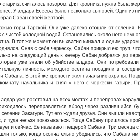
 старика считалось позором. Для кровника нужна была жер
 понес. У алдара Есеева было несколько сыновей. Один из 
ыбрал Сабан своей жертвой.
ножью горы Тарской. Они уже далеко отошли от селения. 
 с чистой холодной водой. Остановились около него немног
отца. В тот же момент он выхватил кинжал и одним ударом
днялся. Сняв с себя черкеску, Сабан прикрыл ею труп, что
олько на следующий день к вечеру Сабан добрался до перв
которые уже знали об убийстве алдара. Они потребовали
рительную личность, молодого осетина посадили в соседн
ли Сабана. В этой же крепости жил начальник охраны. Поз
 комнату начальника и снял у него с черкески газыри. П
алдар уже расставил на всех мостах и переправах караул
приходилось переправляться вброд через разлившийся бу
 селении Закагури. Тут его ждали друзья. Они вышли навс
в, и туда нельзя показываться. Тогда Сабану пришлось про
вует и сейчас. Ее называют пещерой Сабана. Три месяца с
ли только, когда окончательно убедились, что Сабана им