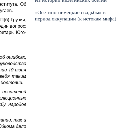
ститута. Об
угаев.
«Осетино-немецкие свадьбы» в
период оккупации (к истокам мифа)
П(б) Грузии,
один вопрос:
ретарь Юго-
об ошибках,
уководство
нии 19 июня
сведя таким
 болтовни.
 носителей
олюционных
жбу народов
ании, так и
Обкома дало