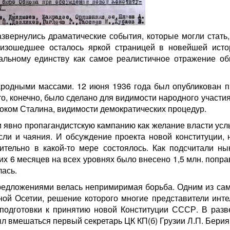
азвернулись драматические события, которые могли стать,
оизошедшее осталось яркой страницей в новейшей исто
альному единству как самое реалистичное отражение о
народными массами. 12 июня 1936 года был опубликован п
, конечно, было сделано для видимости народного участи
оком Сталина, видимости демократических процедур.
и явно пропагандистскую кампанию как желание власти усл
сли и чаяния. И обсуждение проекта новой конституции, 
вительно в какой-то мере состоялось. Как подсчитали ны
х 6 месяцев на всех уровнях было внесено 1,5 млн. поправ
лась.
редложениями велась непримиримая борьба. Одним из са
ой Осетии, решение которого многие представители инте
подготовки к принятию новой Конституции СССР. В раз
 вмешаться первый секретарь ЦК КП(б) Грузии Л.П. Берия