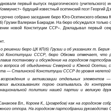
новали первый выпуск педагогического (учительского) ин
Коммунист» будущий известный осетинский поэт Георгий Дз
 срочно собрано заседание бюро Юго-Осетинского обкома К
б) Грузии Валериан Бакрадзе. На бюро обсуждался только 
ении новой Конституции ССР». Докладывал первый сек
нт.
о решении бюро ЦК КП(б) Грузии и об указаниях т. Берия 
ой Конституции СССР, бюро Обкома отмечает, что р
лавив постановку и обсуждение на городском партсобра
о вопроса об объединении Северной и Южной Осетии, 
нта — Сталинской Конституции СССР до уровня нелепой
 возрождения и активизации отдельных элементов —
воих высказываниях порою скатывались до контррев
 национальной политики нашей партии и великую дру
акоев Вл., Короев К., Цховребов) как на городском собр
олжного отпора. На городском партсобрании руководство 