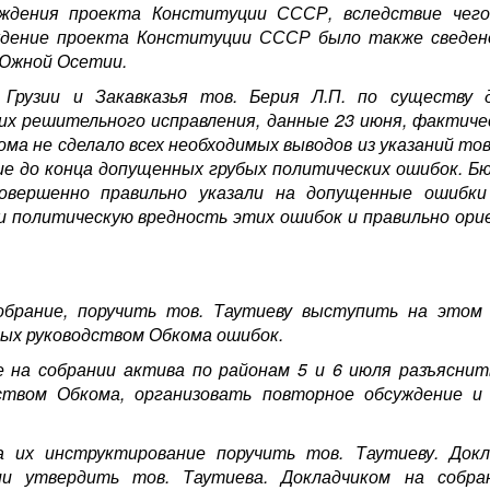
уждения проекта Конституции СССР, вследствие чего
уждение проекта Конституции СССР было также сведен
 Южной Осетии.
 Грузии и Закавказья тов. Берия Л.П. по существу 
х решительного исправления, данные 23 июня, фактиче
ма не сделало всех необходимых выводов из указаний тов.
е до конца допущенных грубых политических ошибок. Бю
совершенно правильно указали на допущенные ошибки
 и политическую вредность этих ошибок и правильно ор
обрание, поручить тов. Таутиеву выступить на этом
ых руководством Обкома ошибок.
е на собрании актива по районам 5 и 6 июля разъясни
ством Обкома, организовать повторное обсуждение и
 их инструктирование поручить тов. Таутиеву. Докл
ии утвердить тов. Таутиева. Докладчиком на собра