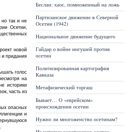
Беслан: хаос, помноженный на ложь
Партизанское движение в Северной
 но так и не
Осетии (1942)
рии Осетии,
бщественных
Национальное движение будущего
Гайдар о войне ингушей против
роект новой
осетин
я и придания
Политизированная картография
ышать голос
Кавказа
несмотря на
не историки
Метафизический торгаш
ок, часть из
Бывает… О «еврейском»
происхождении осетин
мых опасных
ллигенции и
Нужно ли многоженство осетинам?
вернувшуюся
.
Из истории кахетинских осетин