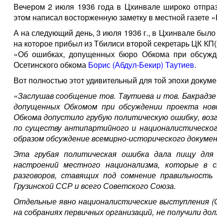
Вечером 2 июля 1936 года в Цхинвале широко отпразд
этом написал восторженную заметку в местной газете «
А на следующий день, 3 июля 1936 г., в Цхинвале было
на которое прибыл из Тбилиси второй секретарь ЦК КП(
«Об ошибках, допущенных бюро Обкома при обсужд
Осетинского обкома
Борис (Абдул-Бекир) Таутиев
.
Вот полностью этот удивительный для той эпохи докуме
«
Заслушав сообщение тов. Таутиева и тов. Бакрадзе 
допущенных Обкомом при обсуждении проекта нов
Обкома допустило грубую политическую ошибку, возг
по существу антипартийного и националистическог
образом обсуждение всемирно-исторического докуме
Эта грубая политическая ошибка дала пищу для
настроений местного национализма, которые в с
разговоров, ставящих под сомнение правильность
Грузинской ССР и всего Советского Союза.
Отдельные явно националистические выступления (Сан
на собраниях первичных организаций, не получили д