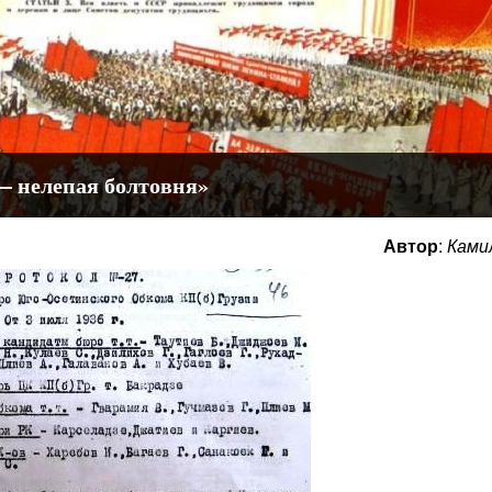
 нелепая болтовня»
Автор
:
Ками