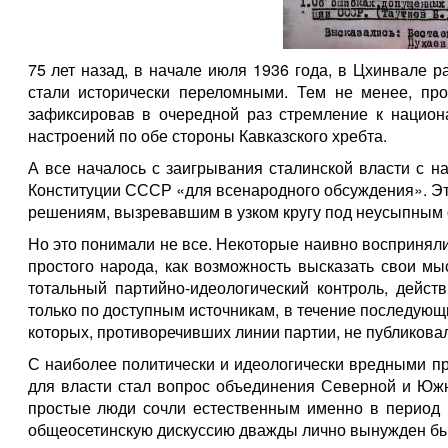
75 лет назад, в начале июля 1936 года, в Цхинвале р
стали исторически переломными. Тем не менее, пр
зафиксировав в очередной раз стремление к национ
настроений по обе стороны Кавказского хребта.
А все началось с заигрывания сталинской власти с 
Конституции СССР «для всенародного обсуждения». Это
решениям, вызревавшим в узком кругу под неусыпным 
Но это понимали не все. Некоторые наивно воспринял
простого народа, как возможность высказать свои мы
тотальный партийно-идеологический контроль, дейст
только по доступным источникам, в течение последующи
которых, противоречивших линии партии, не публикова
С наиболее политически и идеологически вредными п
для власти стал вопрос объединения Северной и Южн
простые люди сочли естественным именно в период 
общеосетинскую дискуссию дважды лично вынужден был