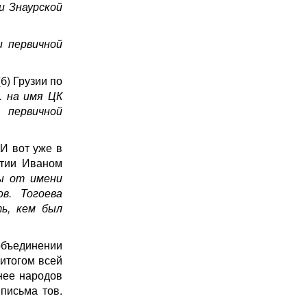
и Знаурской
и первичной
б) Грузии по
. на имя ЦК
 первичной
И вот уже в
етии Иваном
ры от имени
в. Тогоева
ь, кем был
объединении
 итогом всей
нее народов
письма тов.