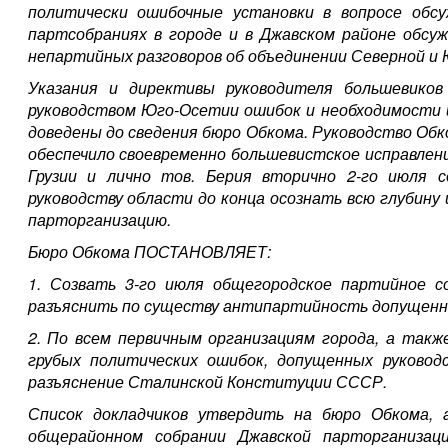
политически ошибочные установки в вопросе обс
партсобраниях в городе и в Джавском районе обс
непартийных разговоров об объединении Северной и
Указания и директивы руководителя большевиков
руководством Юго-Осетии ошибок и необходимости и
доведены до сведения бюро Обкома. Руководство Обко
обеспечило своевременно большевистское исправлени
Грузии и лично тов. Берия вторично 2-го июля 
руководству области до конца осознать всю глубину
парторганизацию.
Бюро Обкома ПОСТАНОВЛЯЕТ:
1. Созвать 3-го июля общегородское партийное с
разъяснить по существу антипартийность допущенн
2. По всем первичным организациям города, а такж
грубых политических ошибок, допущенных руковод
разъяснение Сталинской Конституции СССР.
Список докладчиков утвердить на бюро Обкома, а
общерайонном собрании Джавской парторганизац