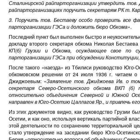
Сталинирской райпарторганизации утвердить тов. Д
райпарторганизациях поручить секретарям РК т. Карс
3. Поручить тов. Бестаеву особо проверить все ф
парторганизации ГЭСа и доложить бюро Обкома
».
Последний пункт был выполнен быстро и неукоснительно
докладу второго секретаря обкома Николая Бестаева
КП(б) Грузии и Обкома, осуждающее свое по с
парторганизации ГЭСа при обсуждении Конституции,
После такого «наезда» из Тбилиси руководство Юго-О
обкомовском решении от 24 июля 1936 г. читаем о
Джиджоевым:
«Заявление тов. Джиджоева Ив. о том
секретаря Северо-Осетинского обкома ВКП (б) 
относительно объединения Северной и Южной Осет
направлен в Юго-Осетию Цаллагов Яр., и привлечь е
Из этих документов видно, как руководство Грузии б
Осетии, и как оно, используя вертикаль партийной вла
этой деятельности по сохранению территориальной ц
стало утверждение на заседании бюро Юго-Осетинско
Берия «
относительно вопроса об объединении Север