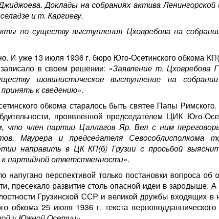
жиджоева. Доклады на собраниях актива Ленингорской 
еладзе и т. Каргиеву.
акты по существу выступления Цховребова на собрани
. И уже 13 июля 1936 г. бюро Юго-Осетинского обкома КП(
 записало в своем решении: «
Заявление т. Цховребова Г
уществу шовинистическое выступление на собрании
 принять к сведению
».
сетинского обкома старалось быть святее Папы Римского. 
 бдительности, проявленной председателем ЦИК Юго-Ос
, что член партии Цаллагов Яр. Вел с ним перегово
тов. Маурера и председателя Севособлисполкома то
ии направить в ЦК КП(б) Грузии с просьбой выяснит
го к партийной ответственности».
ыло напугано перспективой только постановки вопроса об 
сти, пресекало развитие столь опасной идеи в зародыше. А
елостности Грузинской ССР и великой дружбы входящих в 
го обкома 25 июля 1936 г. текста верноподданнического 
ной и Южной Осетии
».