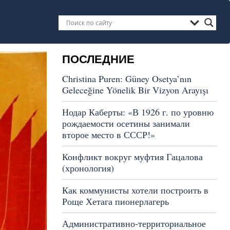
ПОСЛЕДНИЕ
Christina Puren: Güney Osetya’nın
Geleceğine Yönelik Bir Vizyon Arayışı
Нодар Каберты: «В 1926 г. по уровню
рождаемости осетины занимали
второе место в СССР!»
Конфликт вокруг муфтия Гацалова
(хронология)
Как коммунисты хотели построить в
Роще Хетага пионерлагерь
Административно-территориальное