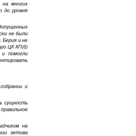
 на многих
о до уровня
допущенных
ски не были
 Берия и не
ро ЦК КП(б)
 и помогли
иентировать
 собрании и
ть сущность
 правильное
адчиком на
нии актива