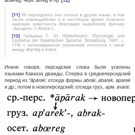
[11]
Из персидского оно попало в другие языки, в том
числе новоиндийские и в настоящее время получило
широкую известность благодаря индийскому фильму
«Бродяга» («Avara»).
[12]
Гюбшман Г. (Н. Hübschmann. Etymologie und
Lautlehre der Ossetischen Sprache. Strassburg, 1887, с.
119) с неоправданным сомнением относится к связи
между abyræg и avara.
Иначе говоря, персидские слова были усвоены
языками Кавказа дважды. Сперва в среднеперсидский
период из
*āpārak
; отсюда формы
abrak
,
abarek
,
aparek
и др.; потом в новоперсидский; отсюда груз.,
арм. avara
: