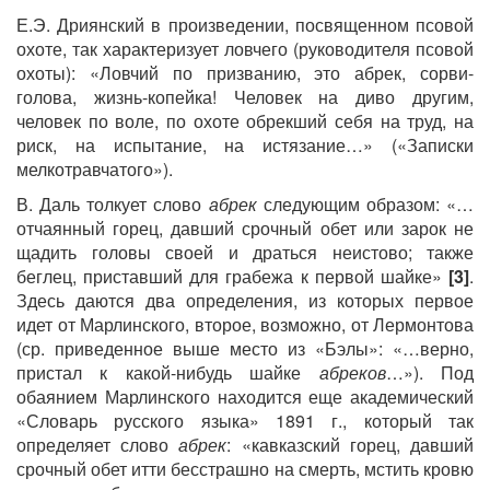
Е.Э. Дриянский в произведении, посвященном псовой
охоте, так характеризует ловчего (руководителя псовой
охоты): «Ловчий по призванию, это абрек, сорви-
голова, жизнь-копейка! Человек на диво другим,
человек по воле, по охоте обрекший себя на труд, на
риск, на испытание, на истязание…» («Записки
мелкотравчатого»).
В. Даль толкует слово
абрек
следующим образом: «…
отчаянный горец, давший срочный обет или зарок не
щадить головы своей и драться неистово; также
беглец, приставший для грабежа к первой шайке»
[3]
.
Здесь даются два определения, из которых первое
идет от Марлинского, второе, возможно, от Лермонтова
(ср. приведенное выше место из «Бэлы»: «…верно,
пристал к какой-нибудь шайке
абреков
…»). Под
обаянием Марлинского находится еще академический
«Словарь русского языка» 1891 г., который так
определяет слово
абрек
: «кавказский горец, давший
срочный обет итти бесстрашно на смерть, мстить кровю