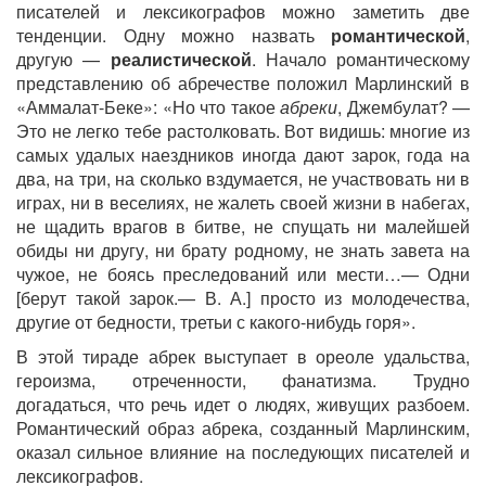
писателей и лексикографов можно заметить две
тенденции. Одну можно назвать
романтической
,
другую —
реалистической
. Начало романтическому
представлению об абречестве положил Марлинский в
«Аммалат-Беке»: «Но что такое
абреки
, Джембулат? —
Это не легко тебе растолковать. Вот видишь: многие из
самых удалых наездников иногда дают зарок, года на
два, на три, на сколько вздумается, не участвовать ни в
играх, ни в веселиях, не жалеть своей жизни в набегах,
не щадить врагов в битве, не спущать ни малейшей
обиды ни другу, ни брату родному, не знать завета на
чужое, не боясь преследований или мести…— Одни
[берут такой зарок.— В. А.] просто из молодечества,
другие от бедности, третьи с какого-нибудь горя».
В этой тираде абрек выступает в ореоле удальства,
героизма, отреченности, фанатизма. Трудно
догадаться, что речь идет о людях, живущих разбоем.
Романтический образ абрека, созданный Марлинским,
оказал сильное влияние на последующих писателей и
лексикографов.