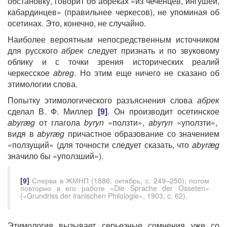
обстановку, говорит об абреках «из чеченцев, ингушей,
кабардинцев» (правильнее черкесов), не упоминая об
осетинах. Это, конечно, не случайно.
Наиболее вероятным непосредственным источником
для русского
абрек
следует признать и по звуковому
облику и с точки зрения исторических реалий
черкесское
abreg
. Но этим еще ничего не сказано об
этимологии слова.
Попытку этимологического разъяснения слова
абрек
сделал В. Ф. Миллер
[9]
. Он производит осетинское
abyræg
от глагола
byryn
«ползти»,
abyryn
«уползти»,
видя в
abyræg
причастное образование со значением
«ползущий» (для точности следует сказать, что
abyræg
значило бы «уползший»).
[9]
Сперва в ЖМНП (1886, октябрь, с. 249–250), потом
повторно в его работе «Die Sprache der Osseten»
(«Grundriss der iranischen Philologie», 1903, c. 62).
Этимология вызывает серьезные сомнения уже со