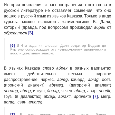
История появления и распространения этого слова в
русской литературе не оставляет сомнения, что оно
вошло в русский язык из языков Кавказа. Только в виде
курьеза можно вспомнить «этимологию» В. Даля,
который (правда, под вопросом) производил
абрек
от
обрекаться
[6]
.
[6]
В 4-м издании словаря Даля редактор Бодуэн де
Куртенэ сопровождает эту «этимологию» ироническим
восклицательным знаком.
В языках Кавказа слово
абрек
в разных вариантах
имеет действительно весьма широкое
распространение: черкес,
abreg
, кабард.
abräg
, осет.
(иронский диалект)
abyræg
, (дигорский диалект)
abæreg
,
abreg
, ингуш,
äbærg
, чечен.
oburg
, авар,
aburik
,
груз, (в диалектах)
abragi
,
abrak’i
,
ap’arek’a
[7]
, мегр.
abragi
, сван,
ambreg
.
[7]
В литературном грузинском языке более