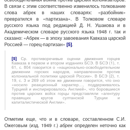
В связи с этим соответственно изменилось толкование
слова абрек в наших словарях: «разбойник»
превратился в «партизана». В Толковом словаре
русского языка под редакцией Д. Н. Ушакова и в
Академическом словаре русского языка 1948 г. так и
сказано: «Абрек — в эпоху завоевания Кавказа царской
Россией — горец-партизан»
[5]
.
[5]
Ср. противоречивые оценки движения горцев
Кавказа в первом и втором изданиях БСЭ. В БСЭ (1), т.
61, с. 804 говорится о «национально-освободительном
движении горских народов, направленном против
колониальной политики царской России». В БСЭ (2), т.
19, с. 3 и 269 об этом же движении говорится, что оно
«носило реакционный характер…, поддерживалось
Турцией и инспирировалось Англией», что боровшиеся
против царских войск горцы представляли «агентуру
правящих кругов султанской Турции и
капиталистической Англии».
Отметим еще, что и в словаре, составленном С.И.
Ожеговым (изд. 1949 г.)
абрек
определен неточно как