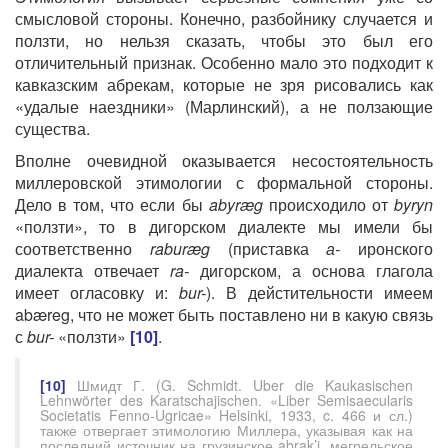
смысловой стороны. Конечно, разбойнику случается и
ползти, но нельзя сказать, чтобы это был его
отличительный признак. Особенно мало это подходит к
кавказским абрекам, которые не зря рисовались как
«удалые наездники» (Марлинский), а не ползающие
существа.
Вполне очевидной оказывается несостоятельность
миллеровской этимологии с формальной стороны.
Дело в том, что если бы
abyræg
происходило от
byryn
«ползти», то в дигорском диалекте мы имели бы
соответственно
raburæg
(приставка
а-
иронского
диалекта отвечает
ra-
дигорском, а основа глагола
имеет огласовку и:
bur-
). В дейстительности имеем
abæreg, что не может быть поставлено ни в какую связь
с
bur-
«ползти»
[10]
.
[10]
Шмидт Г. (G. Schmidt. Uber die Kaukasischen
Lehnwörter des Karatschajischen. «Liber Semisaecularis
Societatis Fenno-Ugricae» Helsinki, 1933, c. 466 и сл.)
также отвергает этимологию Миллера, указывая как на
последний источник на грузинское abrak’i, мегрельское