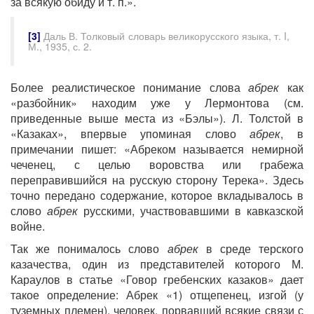
за всякую обиду и т. п.».
[3]
Даль В. Толковый словарь великорусского языка, т. I,
М., 1935, с. 2.
Более реалистическое понимание слова
абрек
как
«разбойник» находим уже у Лермонтова (см.
приведенные выше места из «Бэлы»). Л. Толстой в
«Казаках», впервые упоминая слово
абрек
, в
примечании пишет: «Абреком называется немирной
чеченец, с целью воровства или грабежа
переправившийся на русскую сторону Терека». Здесь
точно передано содержание, которое вкладывалось в
слово
абрек
русскими, участвовавшими в кавказской
войне.
Так же понималось слово
абрек
в среде терского
казачества, один из представителей которого М.
Караулов в статье «Говор гребенских казаков» дает
такое определение: Абрек «1) отщепенец, изгой (у
туземных племен), человек, порвавший всякие связи с