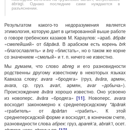
abragi. Однако последние сами нуждаются в
разъяснении.
Результатом какого-то недоразумения является
этимология, которую дает в цитированной выше работе
о говоре гребенских казаков М. Караулов: «араб.
äбрäк
«смелейший» от
бäрäкä
. В арабском есть корень
brk
«благославлять» и
brq
«блистать», но о таком же корне
со значением «смелый» и т. п. ничего не известно.
Мы думаем, что слово
abreg
и его разновидности
родственны другому известному в некоторых языках
Кавказа слову:
avara
«бродяга» (груз,
āvāra
, армян,
avara
, ср. груз.
avari
, армян,
avar
«добыча»).
Происхождение
āvāra
хорошо известно. Оно усвоено
из новоперс.
āvāra
«бродяга»
[11]
. Новоперс.
avara
восходит закономерно к среднеперсидскому
*āpārak
«грабитель» от
āpārtan
«грабить». К этой
среднеперсидской форме и восходят, в конечном счете,
разновидности слова
абрек
: груз,
aparek’a
,
abrak’i
, осет.
abæreg
, черк.
abreg
и пр.
[12]