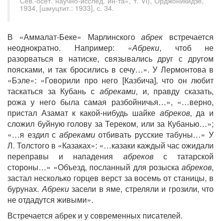
Сев.-осет. научно-исслед. ин-та», т. VI), Орджоникидзе,
1934, [шмуцтит.: 1933], с. 34.
В «Аммалат-Беке» Марлинского
абрек
встречается
неоднократно. Например: «
Абреки
, чтоб не
разорваться в натиске, связывались друг с другом
поясками, и так бросились в сечу…». У Лермонтова в
«Бэле»: «Говорили про него [Казбича], что он любит
таскаться за Кубань с
абреками
, и, правду сказать,
рожа у него была самая разбойничья…», «…верно,
пристал Азамат к какой-нибудь шайке
абреков
, да и
сложил буйную голову за Тереком, или за Кубанью…»;
«…я ездил с
абреками
отбивать русские табуны…» У
Л. Толстого в «Казаках»: «…казаки каждый час ожидали
переправы и нападения
абреков
с татарской
стороны…» «Объезд, посланный для розыска
абреков
,
застал несколько горцев верст за восемь от станицы, в
бурунах.
Абреки
засели в яме, стреляли и грозили, что
не отдадутся живыми».
Встречается абрек и у современных писателей.