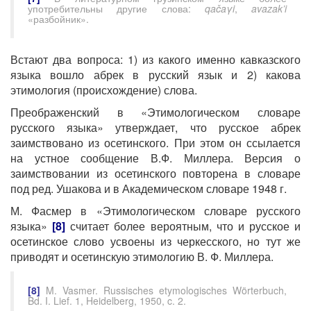
употребительны другие слова:
qačaγi
,
avazak’i
«разбойник».
Встают два вопроса: 1) из какого именно кавказского
языка вошло абрек в русский язык и 2) какова
этимология (происхождение) слова.
Преображенский в «Этимологическом словаре
русского языка» утверждает, что русское абрек
заимствовано из осетинского. При этом он ссылается
на устное сообщение В.Ф. Миллера. Версия о
заимствовании из осетинского повторена в словаре
под ред. Ушакова и в Академическом словаре 1948 г.
М. Фасмер в «Этимологическом словаре русского
языка»
[8]
считает более вероятным, что и русское и
осетинское слово усвоены из черкесского, но тут же
приводят и осетинскую этимологию В. Ф. Миллера.
[8]
M. Vasmer. Russisches etymologisches Wörterbuch,
Bd. I. Lief. 1, Heidelberg, 1950, c. 2.