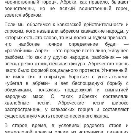
«воинственный горец». Абреки, как правило, бывают
воинственны, но не всякий воинственный горец
зовется абреком.
Если мы обратимся к кавказской действительности и
спросим, кого называли абреком кавказские народы, у
которых есть это слово, то мы должны будем признать,
что наиболее точное определение будет —
«разбойник». Абрек — это прежде всего лицо, живущее
разбоем. Но как и у других народов, разбойник — не
всегда резко отрицательная фигура. Абречество очень
часто было формой социального протеста. Угнетенный,
не имея сил в открытую бороться с угнетателями,
«убегал в абреки» и вел беспощадную борьбу с
обидчиками, пользуясь поддержкой и симпатией
народных масс. О таких абреках составляли
хвалебные песни. Абреческие песни широко
распространены у кавказских горцев и составляют
существенную часть героико-песенного жанра.
В старое время, в условиях родового строя и
межродовой вражды одним из источников, питавших