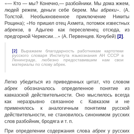
«— Кто — мы? Конечно,— разбойники. Мы дома жжем,
людей режем, деньги себе берем. Мы
абреки
». (А.
Толстой. Необыкновенное приключение Никиты
Рощина); «Но пришел отец Ахмета, потомок известных
абреков
, в Адыгею как переселенец отсюда, из
предгорной Черкесии…» (А. Первенцев. Кочубей)
[2]
.
[2]
Выражаем благодарность работникам картотеки
русского словаря Института языкознания АН СССР в
Ленинграде, любезно предоставившим нам свои
материалы по слову абрек.
Легко убедиться из приведенных цитат, что словом
абрек
обозначалось определенное понятие из
кавказской действительности. Оно мыслилось всегда
как неразрывно связанное с Кавказом и не
применялось к аналогичным понятиям русской
действительности, не становилось синонимом русских
слов разбойник, бродяга и т. п.
При определении содержания слова
абрек
у русских