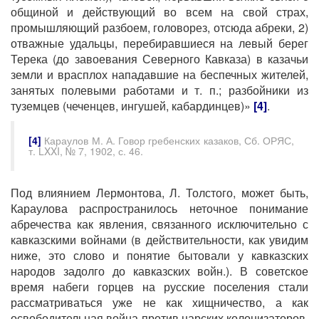
общиной и действующий во всем на свой страх,
промышляющий разбоем, головорез, отсюда абреки, 2)
отважные удальцы, перебиравшиеся на левый берег
Терека (до завоевания Северного Кавказа) в казачьи
земли и врасплох нападавшие на беспечных жителей,
занятых полевыми работами и т. п.; разбойники из
туземцев (чеченцев, ингушей, кабардинцев)»
[4]
.
[4]
Караулов М. А. Говор гребенских казаков, Сб. ОРЯС,
т. LXXI, № 7, 1902, с. 46.
Под влиянием Лермонтова, Л. Толстого, может быть,
Караулова распространилось неточное понимание
абречества как явления, связанного исключительно с
кавказскими войнами (в действительности, как увидим
ниже, это слово и понятие бытовали у кавказских
народов задолго до кавказских войн.). В советское
время набеги горцев на русские поселения стали
рассматриваться уже не как хищничество, а как
освободительная война против царских колонизаторов.