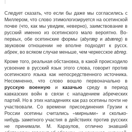
Следует сказать, что если бы даже мы согласились с
Миллером, что слово этимологизируется на осетинской
почве (что, как мы увидим, неверно), заимствование в
русский именно из осетинского мало вероятно. Во-
первых, обе осетинские формы (
abyræg
и
abæreg
) в
звуковом отношении не вполне подходят к русск.
абрек
, во всяком случае меньше, чем черкесское
abreg
.
Кроме того, реальная обстановка, в какой происходило
усвоение в русский язык этого слова, говорит против
осетинского языка как непосредственного источника.
Несомненно, что слово вошло первоначально в
русскую воeнную
и
казачью
среду в период
кавказских войн в связи с нападением абреческих
партий. Но в этих нападениях как раз осетины почти не
участвовали. Со времени присоединения Грузии к
России осетины считались «мирными» и сколько-
нибудь заметного участия в действиях против русских
не принимали. М. Караулов, отлично знавший