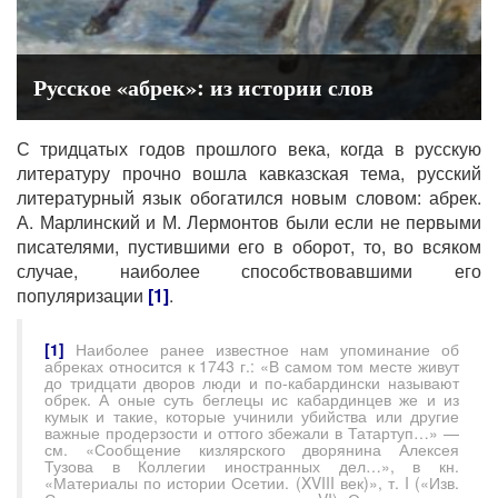
Русское «абрек»: из истории слов
С тридцатых годов прошлого века, когда в русскую
литературу прочно вошла кавказская тема, русский
литературный язык обогатился новым словом: абрек.
А. Марлинский и М. Лермонтов были если не первыми
писателями, пустившими его в оборот, то, во всяком
случае, наиболее способствовавшими его
популяризации
[1]
.
[1]
Наиболее ранее известное нам упоминание об
абреках относится к 1743 г.: «В самом том месте живут
до тридцати дворов люди и по-кабардински называют
обрек. А оные суть беглецы ис кабардинцев же и из
кумык и такие, которые учинили убийства или другие
важные продерзости и оттого збежали в Татартуп…» —
см. «Сообщение кизлярского дворянина Алексея
Тузова в Коллегии иностранных дел…», в кн.
«Материалы по истории Осетии. (XVIII век)», т. I («Изв.