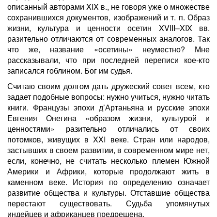
описанный авторами XIX в., не говоря уже о множестве
сохранившихся документов, изображений и т. п. Образ
жизни, культура и ценности осетин XVIII–XIX вв.
разительно отличаются от современных аналогов. Так
что же, название «осетины» неуместно? Мне
рассказывали, что при последней переписи кое-кто
записался гоблином. Бог им судья.
Считаю своим долгом дать дружеский совет всем, кто
задает подобные вопросы: нужно учиться, нужно читать
книги. Французы эпохи д’Артаньяна и русские эпохи
Евгения Онегина «образом жизни, культурой и
ценностями» разительно отличались от своих
потомков, живущих в XXI веке. Стран или народов,
застывших в своем развитии, в современном мире нет,
если, конечно, не считать несколько племен Южной
Америки и Африки, которые продолжают жить в
каменном веке. История по определению означает
развитие общества и культуры. Отставшие общества
перестают существовать. Судьба упомянутых
индейцев и африканцев предрешена.