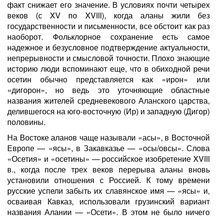
факт снижает его значение. В условиях почти четырех
веков (с XV по XVIII), когда аланы жили без
государственности и письменности, все обстоит как раз
наоборот. Фольклорное сохранение есть самое
надежное и безусловное подтверждение актуальности,
непрерывности и смысловой точности. Плохо знающие
историю люди вспоминают еще, что в обиходной речи
осетин обычно представляется как «ирон» или
«дигорон», но ведь это уточняющие областные
названия жителей средневекового Аланского царства,
делившегося на юго-восточную (Ир) и западную (Дигор)
половины.
На Востоке аланов чаще называли «асы», в Восточной
Европе — «ясы», в Закавказье — «осы/овсы». Слова
«Осетия» и «осетины» — российское изобретение XVIII
в., когда после трех веков перерыва аланы вновь
установили отношения с Россией. К тому времени
русские успели забыть их славянское имя — «ясы» и,
осваивая Кавказ, использовали грузинский вариант
названия Алании — «Осети». В этом не было ничего