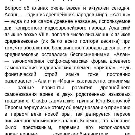
Вопрос об аланах очень важен и актуален сегодня.
Аланы — один из древнейших народов мира. «Аланы»
—
едва ли не самое древнее название, используемое
для конкретного индоевропейского народа. Аланский
язык не позже VII в. попал в число письменных языков
средневековья (их было всего полтора десятка) при
том, что абсолютное большинство народов древности и
средневековья оставались бесписьменными. «Алан»
— закономерная скифо-сарматская форма древнего
самоназвания индоиранских племен «ариана». Ведь
фонетический строй языка тоже постоянно
развивается. «Алан» и «Иран», как известно, синонимы
— разные варианты развития древнейшего
самоназвания ариев в двух родственных языковых
традициях. Скифо-сарматские группы Юго-Восточной
Европы вернулись к этому общему названию примерно
в первом веке новой эры, так датируется первое
письменное упоминание аланов. Конечно, это название
было престижным, первыми его использовали
воинственные кочевники-объединители, но