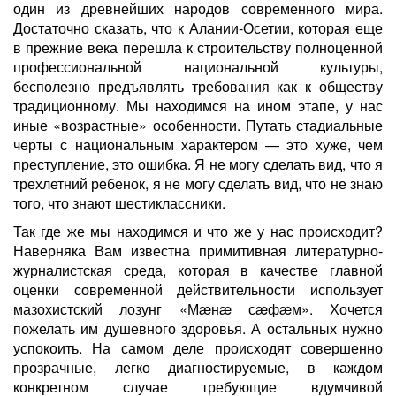
один из древнейших народов современного мира.
Достаточно сказать, что к Алании-Осетии, которая еще
в прежние века перешла к строительству полноценной
профессиональной национальной культуры,
бесполезно предъявлять требования как к обществу
традиционному. Мы находимся на ином этапе, у нас
иные «возрастные» особенности. Путать стадиальные
черты с национальным характером — это хуже, чем
преступление, это ошибка. Я не могу сделать вид, что я
трехлетний ребенок, я не могу сделать вид, что не знаю
того, что знают шестиклассники.
Так где же мы находимся и что же у нас происходит?
Наверняка Вам известна примитивная литературно-
журналистская среда, которая в качестве главной
оценки современной действительности использует
мазохистский лозунг «Мæнæ сæфæм». Хочется
пожелать им душевного здоровья. А остальных нужно
успокоить. На самом деле происходят совершенно
прозрачные, легко диагностируемые, в каждом
конкретном случае требующие вдумчивой