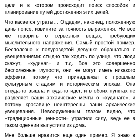
цели и в котором происходит поиск способов и
планирование путей достижения этих целей.
Что касается утраты… Отдадим, наконец, положенную
дань попсе, извините за точность выражения. Не все
же говорить о серьезных вещах, требующих
мыслительного напряжения. Самый простой пример.
Бесполезно к полураздетой девушке обращаться с
увещеваниями: стыдно так ходить по улице, что люди
скажут, «худинаг» и т.д. Все это совершенно
бесполезные глупости, они не могут иметь никакого
эффекта, потому что принадлежат к прошлым
культурным стадиям и историческим эпохам. Она
откуда-то вышла и куда-то идет, и в обоих пунктах не
разделяет ваши архаические мечты о «худинаге», и
потому красавице неинтересны ваши архаические
увещевания. Невооруженным глазом видно, что
«традиционные ценности» утратили силу, ведь ее в
таком одеянии выпустили из дома.
Мне больше нравится еще один пример. Я знаю в