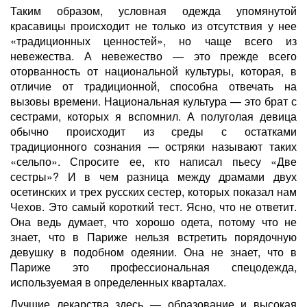
Таким образом, условная одежда упомянутой
красавицы происходит не только из отсутствия у нее
«традиционных ценностей», но чаще всего из
невежества. А невежество — это прежде всего
оторванность от национальной культуры, которая, в
отличие от традиционной, способна отвечать на
вызовы времени. Национальная культура — это брат с
сестрами, которых я вспомнил. А полуголая девица
обычно происходит из среды с остатками
традиционного сознания — остряки называют таких
«сельпо». Спросите ее, кто написал пьесу «Две
сестры»? И в чем разница между драмами двух
осетинских и трех русских сестер, которых показал нам
Чехов. Это самый короткий тест. Ясно, что не ответит.
Она ведь думает, что хорошо одета, потому что не
знает, что в Париже нельзя встретить порядочную
девушку в подобном одеянии. Она не знает, что в
Париже это профессиональная спецодежда,
используемая в определенных кварталах.
Лучшие лекарства здесь — образование и высокая