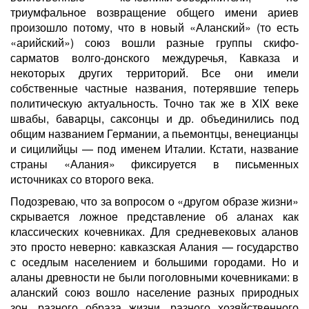
триумфальное возвращение общего имени ариев
произошло потому, что в новый «Аланский» (то есть
«арийский») союз вошли разные группы скифо-
сарматов волго-донского междуречья, Кавказа и
некоторых других территорий. Все они имели
собственные частные названия, потерявшие теперь
политическую актуальность. Точно так же в XIX веке
швабы, баварцы, саксонцы и др. объединились под
общим названием Германии, а пьемонтцы, венецианцы
и сицилийцы — под именем Италии. Кстати, название
страны «Алания» фиксируется в письменных
источниках со второго века.
Подозреваю, что за вопросом о «другом образе жизни»
скрывается ложное представление об аланах как
классических кочевниках. Для средневековых аланов
это просто неверно: кавказская Алания — государство
с оседлым населением и большими городами. Но и
аланы древности не были поголовными кочевниками: в
аланский союз вошло население разных природных
зон, разного образа жизни, разного хозяйственного