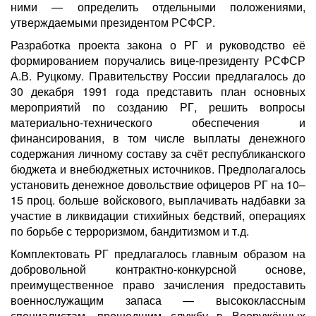
ними — определить отдельными положениями,
утверждаемыми президентом РСФСР.
Разработка проекта закона о РГ и руководство её
формированием поручались вице-президенту РСФСР
А.В. Руцкому. Правительству России предлагалось до
30 декабря 1991 года представить план основных
мероприятий по созданию РГ, решить вопросы
материально-технического обеспечения и
финансирования, в том числе выплаты денежного
содержания личному составу за счёт республиканского
бюджета и внебюджетных источников. Предполагалось
установить денежное довольствие офицеров РГ на 10–
15 проц. больше войскового, выплачивать надбавки за
участие в ликвидации стихийных бедствий, операциях
по борьбе с терроризмом, бандитизмом и т.д.
Комплектовать РГ предлагалось главным образом на
добровольной контрактно-конкурсной основе,
преимущественное право зачисления предоставить
военнослужащим запаса — высококлассным
специалистам, прошедшим службу в Вооружённых