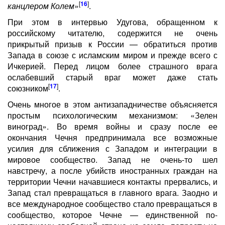
[
16
]
канцлером Колем
»
.
При этом в интервью Удугова, обращенном к
российскому читателю, содержится не очень
прикрытый призыв к России — обратиться против
Запада в союзе с исламским миром и прежде всего с
Ичкерией. Перед лицом более страшного врага
ослабевший старый враг может даже стать
[
17
]
союзником
.
Очень многое в этом антизападничестве объясняется
простым психологическим механизмом: «Зелен
виноград». Во время войны и сразу после ее
окончания Чечня предпринимала все возможные
усилия для сближения с Западом и интеграции в
мировое сообщество. Запад не очень-то шел
навстречу, а после убийств иностранных граждан на
территории Чечни начавшиеся контакты прервались, и
Запад стал превращаться в главного врага. Заодно и
все международное сообщество стало превращаться в
сообщество, которое Чечне — единственной по-