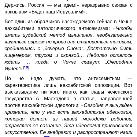
Держись, Россия — мы идем!» неразрывно связан с
призывом «Будет наш Иерусалим!».
Вот один из образчиков насаждаемого сейчас в Чечне
ваххабитами патологического антисемизма: «
Чтобы
иметь иудейский метод мышления, необязательно
являться евреем по крови или становиться таковым,
сроднившись с „дочерью Сиона“. Достаточно быть
лицемером, трусом и скрягой… Недолго осталось
ждать … когда о Чечне скажут: „Очередная
[
19
]
Иудея“
»
.
Но не надо думать, что антисемитизм —
характеристика лишь ваххабитской оппозиции. Вот
высказывание ни кого иного, как главы чеченского
государства А. Масхадова в статье, направленной
против ваххабитской идеологии: «
Сегодня я вынужден
признать, что у нас есть ваххабитская идеология,
которая делает из нашей молодежи роботов,
отравляет ее сознание. Эта идеология привносится
искусственно. Ее внедряют и распространяют наши