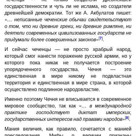
государственности и чуть ли не ислама, но создатели
древнейшей демократии. Тот же А. Акбулатов пишет:
«
… неписанные чеченские обычаи свидетельствуют
о том, что ни древние греки, ни древние римляне, ни
деятели современных цивилизованных государств не
[
7
]
придумали более совершенных законов
»
.
И сейчас чеченцы — не просто храбрый народ,
который смог нанести поражение русской армии, но у
которого пока никак не получается построение
упорядоченного государства. Чечня — это
единственная в мире никому не подвластная
территория и единственная в мире страна, в которой
осуществлено подлинное народовластие.
Именно поэтому Чечня не вписывается в современное
мировое сообщество, так как «
… в международной
практике господствует диктат имперских,
[
8
]
государственных интересов над правами народов
»
.
Мания величия, как правило, сочетается с манией
преследования. Мифы о величии признаны