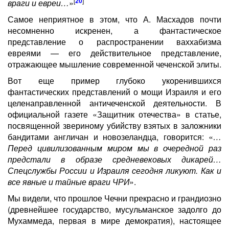
[
2
0
]
враги и евреи…
»
Самое неприятное в этом, что А. Масхадов почти
несомненно искренен, а фантастическое
представление о распространении ваххабизма
евреями — его действительное представление,
отражающее мышление современной чеченской элиты.
Вот еще пример глубоко укоренившихся
фантастических представлений о мощи Израиля и его
целенаправленной античеченской деятельности. В
официальной газете «Защитник отечества» в статье,
посвященной звериному убийству взятых в заложники
бандитами англичан и новозеландца, говорится: «
…
Перед цивилизованным миром мы в очередной раз
предстали в образе средневековых дикарей…
Спецслужбы России и Израиля сегодня ликуют. Как и
все явные и тайные враги ЧРИ
».
Мы видели, что прошлое Чечни прекрасно и грандиозно
(древнейшее государство, мусульманское задолго до
Мухаммеда, первая в мире демократия), настоящее