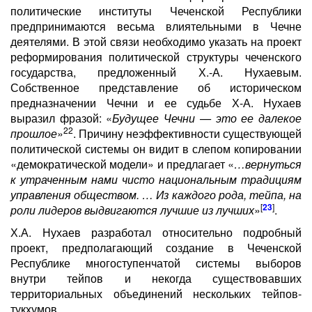
политические институты Чеченской Республики
предпринимаются весьма влиятельными в Чечне
деятелями. В этой связи необходимо указать на проект
реформирования политической структуры чеченского
государства, предложенный Х.-А. Нухаевым.
Собственное представление об историческом
предназначении Чечни и ее судьбе Х-А. Нухаев
выразил фразой: «
Будущее Чечни — это ее далекое
22
прошлое
»
. Причину неэффективности существующей
политической системы он видит в слепом копировании
«демократической модели» и предлагает «
…вернуться
к утраченным нами чисто национальным традициям
управления обществом. … Из каждого рода, тейпа, на
[
23
]
роли лидеров выдвигаются лучшие из лучших
»
.
Х.А. Нухаев разработал относительно подробный
проект, предполагающий создание в Чеченской
Республике многоступенчатой системы выборов
внутри тейпов и некогда существовавших
территориальных объединений нескольких тейпов-
тукхумов.