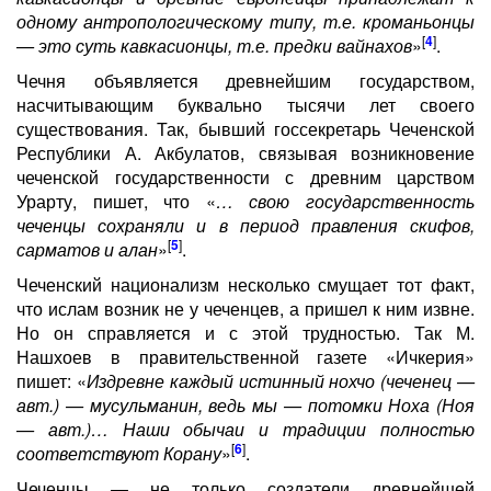
одному антропологическому типу, т.е. кроманьонцы
[
4
]
— это суть кавкасионцы, т.е. предки вайнахов
»
.
Чечня объявляется древнейшим государством,
насчитывающим буквально тысячи лет своего
существования. Так, бывший госсекретарь Чеченской
Республики А. Акбулатов, связывая возникновение
чеченской государственности с древним царством
Урарту, пишет, что «
… свою государственность
чеченцы сохраняли и в период правления скифов,
[
5
]
сарматов и алан
»
.
Чеченский национализм несколько смущает тот факт,
что ислам возник не у чеченцев, а пришел к ним извне.
Но он справляется и с этой трудностью. Так М.
Нашхоев в правительственной газете «Ичкерия»
пишет: «
Издревне каждый истинный нохчо (чеченец —
авт.) — мусульманин, ведь мы — потомки Ноха (Ноя
— авт.)… Наши обычаи и традиции полностью
[
6
]
соответствуют Корану
»
.
Чеченцы — не только создатели древнейшей