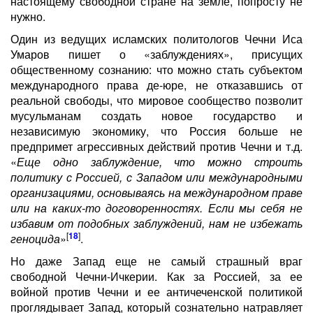
настоящему свободной стране на земле, попросту не
нужно.
Один из ведущих исламских политологов Чечни Иса
Умаров пишет о «заблуждениях», присущих
общественному сознанию: что можно стать субъектом
международного права де-юре, не отказавшись от
реальной свободы, что мировое сообщество позволит
мусульманам создать новое государство и
независимую экономику, что Россия больше не
предпримет агрессивных действий против Чечни и т.д.
«
Еще одно заблуждение, что можно строить
политику с Россией, с Западом или международными
организациями, основываясь на международном праве
или на каких-то договоренностях. Если мы себя не
избавим от подобных заблуждений, нам не избежать
[
18
]
геноцида
»
.
Но даже Запад еще не самый страшный враг
свободной Чечни-Ичкерии. Как за Россией, за ее
войной против Чечни и ее античеченской политикой
проглядывает Запад, который сознательно натравляет