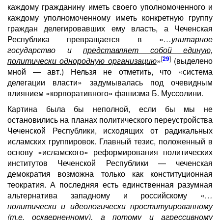
каждому гражданину иметь своего уполномоченного и
каждому уполномоченному иметь конкретную группу
граждан делегировавших ему власть, а Чеченская
Республика превращается в «
…унитарное
государство и
представляет собой единую,
[
29
]
политически однородную организацию
»
(выделено
мной — авт.) Нельзя не отметить, что «система
делегации власти» задумывалась под очевидным
влиянием «корпоративного» фашизма Б. Муссолини.
Картина была бы неполной, если бы мы не
остановились на планах политического переустройства
Чеченской Республики, исходящих от радикальных
исламских группировок. Главный тезис, положенный в
основу «исламского» реформирования политических
институтов Чеченской Республики — чеченская
демократия возможна только как конституционная
теократия. А последняя есть единственная разумная
альтернатива западному и российскому «
…
политически и идеологически проституированному
(т.е. оскверненному), а потому и агрессивному