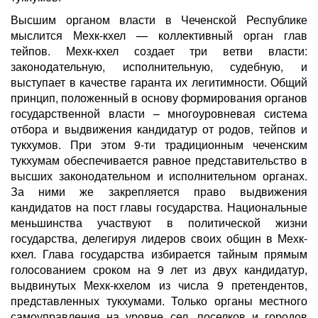
Высшим органом власти в Чеченской Республике
мыслится Мехк-кхел — коллективный орган глав
тейпов. Мехк-кхел создает три ветви власти:
законодательную, исполнительную, судебную, и
выступает в качестве гаранта их легитимности. Общий
принцип, положенный в основу формирования органов
государственной власти – многоуровневая система
отбора и выдвижения кандидатур от родов, тейпов и
тукхумов. При этом 9-ти традиционным чеченским
тукхумам обеспечивается равное представительство в
высших законодательном и исполнительном органах.
За ними же закрепляется право выдвижения
кандидатов на пост главы государства. Национальные
меньшинства участвуют в политической жизни
государства, делегируя лидеров своих общин в Мехк-
кхел. Глава государства избирается тайным прямым
голосованием сроком на 9 лет из двух кандидатур,
выдвинутых Мехк-кхелом из числа 9 претендентов,
представленных тукхумами. Только органы местного
самоуправления на уровне сел, поселков и городов