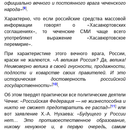
официально вечного и постоянного врага чеченского
[
9
]
народа
»
.
Характерно, что если российские средства массовой
информации говорят о «Хасавюртовских
соглашениях», то чеченские СМИ чаще всего
употребляют выражение «Хасавюртовское
перемирие».
При характеристике этого вечного врага, России,
краски не жалеются. «
А великая Россия? Да, велика!
Неимоверно велика в своей гнусности, продажности,
подлости и коварстве своих правителей. И это
историческая достоверность российской
[
10
]
государственности
»
.
Об этом твердят практически все политические деятели
Чечни: «
Российская Федерация — не жизнеспособна и
[
11
]
никто не сможет предотвратить ее распад
»
или
вот заявление Х.-А. Нухаева: «
Будущего у России
нет… Это противоестественное образование,
никому ненужное и, в первую очередь, самим