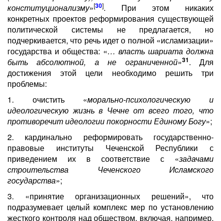
[
30
]
конституционализму
»
. При этом никаких
конкретных проектов реформирования существующей
политической системы не предлагается, но
подчеркивается, что речь идет о полной «исламизации»
государства и общества: «
… власть шариата должна
31
быть абсолютной, а не ограниченной
»
. Для
достижения этой цели необходимо решить три
проблемы:
1. очистить «
морально-психологическую и
идеологическую жизнь в Чечне от всего того, что
противоречит идеологии покорности Единому Богу
»;
2. кардинально реформировать государственно-
правовые институты Чеченской Республики с
приведением их в соответствие с «
задачами
строительства Чеченского Исламского
государства
»;
3. «принятие организационных решений», что
подразумевает целый комплекс мер по установлению
жесткого контроля над обществом, включая, например,