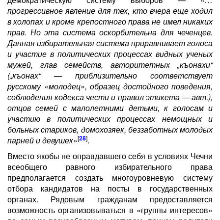
прогрессивное явление для тех, кто вчера еще ходил
в холопах и кроме крепостного права не имел никаких
прав. Но эта система оскорбительна для чеченцев.
Данная избирательная система приравнивает голоса
и участие в политических процессах видных ученых
мужей, глав семейств, авторитетных „къонахи“
(„къонах“ — приблизительно соответствует
русскому «молодец», образец достойного поведения,
соблюдения кодекса чести и правил этикета — авт.),
отцов семей с малолетними детьми, к голосам и
участию в политических процессах немощных и
больных стариков, домохозяек, беззаботных молодых
[
28
]
парней и девушек
»
.
Вместо якобы не оправдавшего себя в условиях Чечни
всеобщего равного избирательного права
предполагается создать многоуровневую систему
отбора кандидатов на посты в государственных
органах. Рядовым гражданам предоставляется
возможность организовываться в «группы интересов»