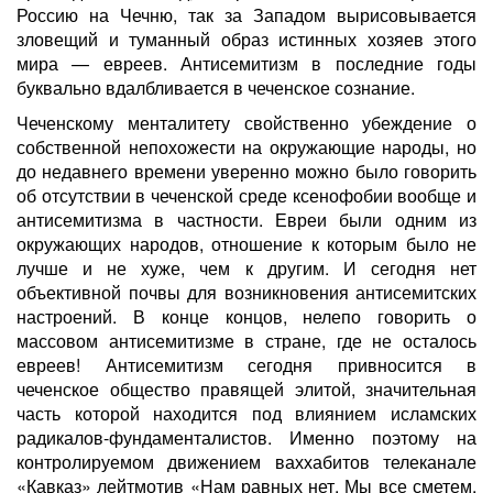
Россию на Чечню, так за Западом вырисовывается
зловещий и туманный образ истинных хозяев этого
мира — евреев. Антисемитизм в последние годы
буквально вдалбливается в чеченское сознание.
Чеченскому менталитету свойственно убеждение о
собственной непохожести на окружающие народы, но
до недавнего времени уверенно можно было говорить
об отсутствии в чеченской среде ксенофобии вообще и
антисемитизма в частности. Евреи были одним из
окружающих народов, отношение к которым было не
лучше и не хуже, чем к другим. И сегодня нет
объективной почвы для возникновения антисемитских
настроений. В конце концов, нелепо говорить о
массовом антисемитизме в стране, где не осталось
евреев! Антисемитизм сегодня привносится в
чеченское общество правящей элитой, значительная
часть которой находится под влиянием исламских
радикалов-фундаменталистов. Именно поэтому на
контролируемом движением ваххабитов телеканале
«Кавказ» лейтмотив «Нам равных нет. Мы все сметем.