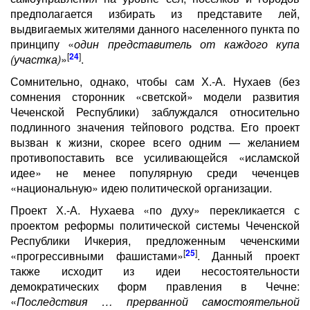
предполагается избирать из представите лей,
выдвигаемых жителями данного населенного пункта по
принципу «
один представитель от каждого купа
[
24
]
(участка)
»
.
Сомнительно, однако, чтобы сам Х.-А. Нухаев (без
сомнения сторонник «светской» модели развития
Чеченской Республики) заблуждался относительно
подлинного значения тейпового родства. Его проект
вызван к жизни, скорее всего одним — желанием
противопоставить все усиливающейся «исламской
идее» не менее популярную среди чеченцев
«национальную» идею политической организации.
Проект Х.-А. Нухаева «по духу» перекликается с
проектом реформы политической системы Чеченской
Республики Ичкерия, предложенным чеченскими
[
25
]
«прогрессивными фашистами»
. Данный проект
также исходит из идеи несостоятельности
демократических форм правления в Чечне:
«
Последствия … прерванной самостоятельной