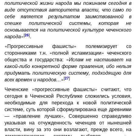
политической жизни народа мы пожинаем сегодня в
виде отсутствия авторитета власти, что само по
себе является результатом заимствованной в
спешке политической системы, которая не
основывается на политической культуре чеченского
[
26
]
народа
»
.
«Прогрессивные фашисты» полемизирует со
сторонниками т.н. «полной исламизации» чеченского
общества и государства: «
Ислам не настаивает на
какой-либо конкретной форме правления, ибо нельзя
придумать политическую систему, подходящую для
[
27
]
всех времен и народов…
»
Чеченские «прогрессивные фашисты» считают, что
сегодня в Чеченской Республике сложились условия,
необходимые для перехода к новой политической
системе, суть которой сформулирована еще древними
— «правление лучших». Совершенно справедливо
указывая на отчужденность чеченцев от нынешней
власти, вину за это они возлагают, прежде всего, на
демократическую систему выборов — «
…