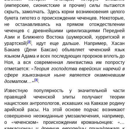
(имперские, сионистские и прочие) силы пытаются
скрыть, замолчать. Здесь корни возникновения целого
букета гипотез о происхождении чеченцев. Некоторые,
не останавливаясь на прямом отождествлении
чеченцев с древнейшими цивилизациями Передней
Азии и Ближнего Востока (шумерской, хурритской и
[
2
]
урартской)
, идут еще дальше. Например, Хасан
Бакаев (Дени Баксан) объявляет чеченский язык
языком Адама и всех последующих пророков вплоть до
Ноя, а вся современная лингвистика им попросту
отметается: «
Теория господства еврейских наречий в
сфере языкознания ныне является окаменевшим
[
3
]
догматом…
»
.
Известную популярность у значительной части
правящей чеченской элиты получают теории
нацистских антропологов, искавших на Кавказе родину
арийской расы. На этой основе подчас возникают
совершенно неожиданные умозаключения, например,
о «чеченском» происхождении кроманьонцев: «
…
кавкасионцы и древние европейцы принадлежат к