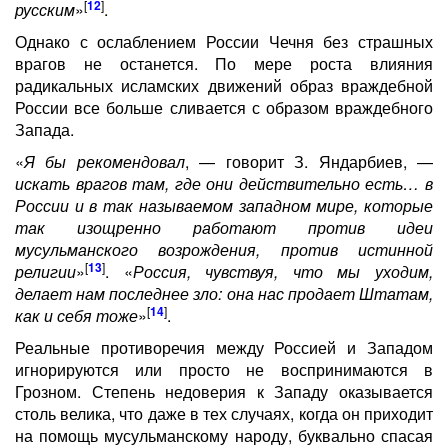
[
12
]
русским
»
.
Однако с ослаблением России Чечня без страшных
врагов не останется. По мере роста влияния
радикальных исламских движений образ враждебной
России все больше сливается с образом враждебного
Запада.
«
Я бы рекомендовал
, — говорит З. Яндарбиев, —
искать врагов там, где они действительно есть… в
России и в так называемом западном мире, которые
так изощренно работают против идеи
мусульманского возрождения, против истинной
[
13
]
религии
»
. «
Россия, чувствуя, что мы уходим,
делает нам последнее зло: она нас продает Штатам,
[
14
]
как и себя тоже
»
.
Реальные противоречия между Россией и Западом
игнорируются или просто не воспринимаются в
Грозном. Степень недоверия к Западу оказывается
столь велика, что даже в тех случаях, когда он приходит
на помощь мусульманскому народу, буквально спасая