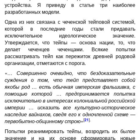
устройства. Я приведу в статье три наиболее
разработанных модели.
Одна из них связана с чеченской тейповой системой,
которой в последние годы стали придавать
исключительное идеологическое значение.
Утверждается, что тейпы — основа нации, то, что
делает чеченцев чеченцами. Всякие попытки
рассматривать тейп как пережиток древней родовой
организации, отметаются с порога.
«
… Совершенно очевидно, что бездоказательные
суждения о том, что тейп представляет собой
якобы род … есть обычная имперская фальшивка, с
помощью которой … предпринимается попытка
исключительно в интересах колониальной российской
империи … исказить все культурно-историческое
наследие вайнахов, сведя его к одночленной схеме —
[
21
].
первобытно-общинному строю
»
Попытки реанимировать тейпы, возродить их былое
значение и на их основе сформировать новые