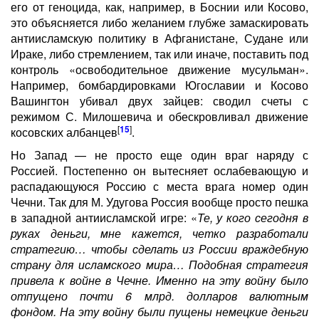
его от геноцида, как, например, в Боснии или Косово,
это объясняется либо желанием глубже замаскировать
антиисламскую политику в Афганистане, Судане или
Ираке, либо стремлением, так или иначе, поставить под
контроль «освободительное движение мусульман».
Например, бомбардировками Югославии и Косово
Вашингтон убивал двух зайцев: сводил счеты с
режимом С. Милошевича и обескровливал движение
[
15
]
косовских албанцев
.
Но Запад — не просто еще один враг наряду с
Россией. Постепенно он вытесняет ослабевающую и
распадающуюся Россию с места врага номер один
Чечни. Так для М. Удугова Россия вообще просто пешка
в западной антиисламской игре: «
Те, у кого сегодня в
руках деньги, мне кажется, четко разработали
стратегию… чтобы сделать из России враждебную
страну для исламского мира… Подобная стратегия
привела к войне в Чечне. Именно на эту войну было
отпущено почти 6 млрд. долларов валютным
фондом. На эту войну были пущены немецкие деньги