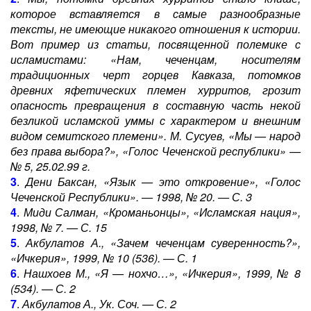
которое вставляется в самые разнообразные
тексты, не имеющие никакого отношения к истории.
Вот пример из статьи, посвященной полемике с
исламистами: «Нам, чеченцам, носителям
традиционных черт горцев Кавказа, потомков
древних яфетических племен хурритов, грозит
опасность превращения в составную часть некой
безликой исламской уммы с характером и внешним
видом семитского племени». М. Сусуев, «Мы — народ
без права выбора?», «Голос Чеченской республики» —
№ 5, 25.02.99 г.
3
.
Дени Баксан, «Язык — это откровение», «Голос
Чеченской Республики». — 1998, № 20. — С. 3
4
.
Миди Салман, «Кроманьонцы», «Исламская нация»,
1998, № 7. — С. 15
5
.
Акбулатов А., «Зачем чеченцам суверенность?»,
«Ичкерия», 1999, № 10 (536). — С. 1
6
.
Нашхоев М., «Я — нохчо…», «Ичкерия», 1999, № 8
(534). — С. 2
7
.
Акбулатов А., Ук. Соч. — С. 2