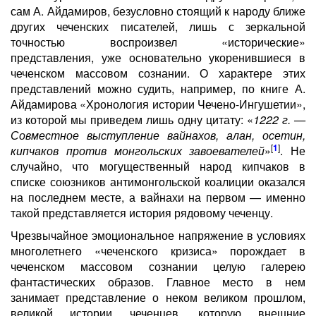
сам А. Айдамиров, безусловно стоящий к народу ближе
других чеченских писателей, лишь с зеркальной
точностью воспроизвел «исторические»
представления, уже основательно укоренившиеся в
чеченском массовом сознании. О характере этих
представлений можно судить, например, по книге А.
Айдамирова «Хронология истории Чечено-Ингушетии»,
из которой мы приведем лишь одну цитату: «
1222 г. —
Совместное выступление вайнахов, алан, осетин,
[
1
]
кипчаков против монгольских завоевателей
»
. Не
случайно, что могущественный народ кипчаков в
списке союзников антимонгольской коалиции оказался
на последнем месте, а вайнахи на первом — именно
такой представляется история рядовому чеченцу.
Чрезвычайное эмоциональное напряжение в условиях
многолетнего «чеченского кризиса» порождает в
чеченском массовом сознании целую галерею
фантастических образов. Главное место в нем
занимает представление о неком великом прошлом,
великой истории чеченцев, которую внешние