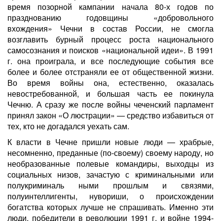
время позорной кампании начала 80-х годов по
празднованию годовщины «добровольного
вхождения» Чечни в состав России, не смогла
возглавить бурный процесс роста национального
самосознания и поисков «национальной идеи». В 1991
г. она проиграла, и все последующие события все
более и более отстраняли ее от общественной жизни.
Во время войны она, естественно, оказалась
невостребованной, и большая часть ее покинула
Чечню. А сразу же после войны чеченский парламент
принял закон «О люстрации» — средство избавиться от
тех, кто не догадался уехать сам.
К власти в Чечне пришли новые люди — храбрые,
несомненно, преданные (по-своему) своему народу, но
необразованные полевые командиры, выходцы из
социальных низов, зачастую с криминальными или
полукриминаль ными прошлым и связями,
полуинтеллигенты, нувориши, о происхождении
богатства которых лучше не спрашивать. Именно эти
люди, победители в революции 1991 г. и войне 1994-