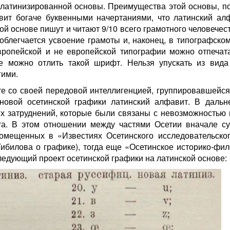
у латинизированной основы. Преимущества этой основы, п
авит богаче буквенными начертаниями, что латинский ал
ой основе пишут и читают 9/10 всего грамотного человечес
облегчается усвоение грамоты и, наконец, в типографско
европейской и не европейской типографии можно отпечата
е можно отлить такой шрифт. Нельзя упускать из вид
гими.
е со своей передовой интеллигенцией, группировавшейся 
новой осетинской графики латинский алфавит. В даль
ех затруднений, которые были связаны с невозможностью 
ита. В этом отношении между частями Осетии вначале с
омещенных в «Известиях Осетинского исследовательског
 Тибилова о графике), тогда еще «Осетинское историко-фи
ледующий проект осетинской графики на латинской основе: