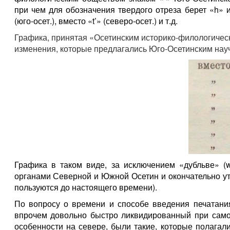
при чем для обозначения твердого отреза берет «h» и п
(юго-осет.), вместо «t’» (северо-осет.) и т.д.
Графика, принятая «Осетинским историко-филологичес
изменения, которые предлагались Юго-Осетинским науч
Графика в таком виде, за исключением «дубльве» 
органами Северной и Южной Осетин и окончательно ут
пользуются до настоящего времени).
По вопросу о времени и способе введения печатани
впрочем довольно быстро ликвидированный при самом
особенности на севере, были такие, которые полагал