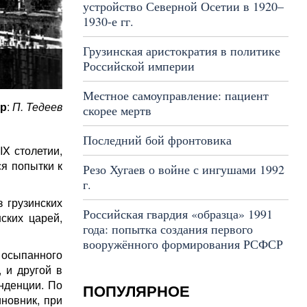
устройство Северной Осетии в 1920–
1930-е гг.
Грузинская аристократия в политике
Российской империи
Местное самоуправление: пациент
р
:
П. Тедеев
скорее мертв
Последний бой фронтовика
IX столетии,
ся попытки к
Резо Хугаев о войне с ингушами 1992
г.
 грузинских
Российская гвардия «образца» 1991
ских царей,
года: попытка создания первого
вооружённого формирования РСФСР
о осыпанного
 и другой в
нденции. По
ПОПУЛЯРНОЕ
новник, при