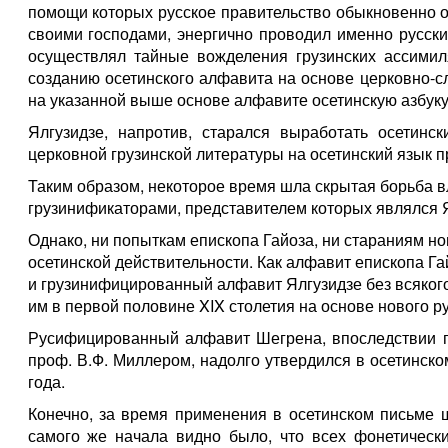
помощи которых русское правительство обыкновенно 
своими господами, энергично проводил именно русски
осуществлял тайные вожделения грузинских ассимил
созданию осетинского алфавита на основе церковно-с
на указанной выше основе алфавите осетинскую азбуку
Ялгузидзе, напротив, старался выработать осетинс
церковной грузинской литературы на осетинский язык п
Таким образом, некоторое время шла скрытая борьба в
грузинификаторами, представителем которых являлся Я
Однако, ни попыткам епископа Гайоза, ни стараниям н
осетинской действительности. Как алфавит епископа Га
и грузинифицированный алфавит Ялгузидзе без всяко
им в первой половине XIX столетия на основе нового р
Русифицированный алфавит Шегрена, впоследствии 
проф. В.Ф. Миллером, надолго утвердился в осетинско
года.
Конечно, за время применения в осетинском письме 
самого же начала видно было, что всех фонетически