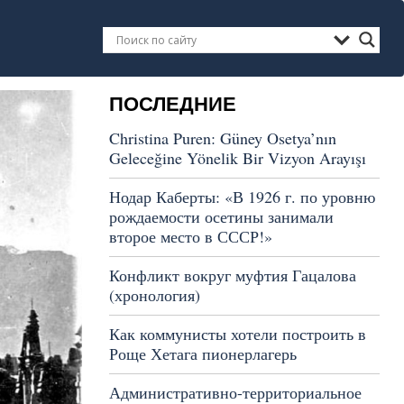
ПОСЛЕДНИЕ
Christina Puren: Güney Osetya’nın
Geleceğine Yönelik Bir Vizyon Arayışı
Нодар Каберты: «В 1926 г. по уровню
рождаемости осетины занимали
второе место в СССР!»
Конфликт вокруг муфтия Гацалова
(хронология)
Как коммунисты хотели построить в
Роще Хетага пионерлагерь
Административно-территориальное