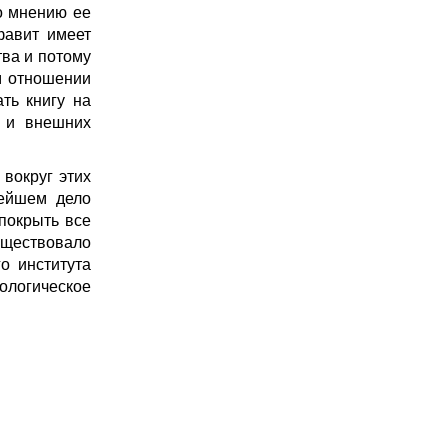
о мнению ее
фавит имеет
тва и потому
м отношении
ть книгу на
а и внешних
вокруг этих
нейшем дело
покрыть все
уществовало
о института
лологическое