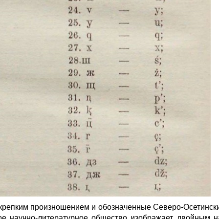
с крепким произношением и обозначенные Северо-Осетински
ое научно-литературное общество изображает двойным н