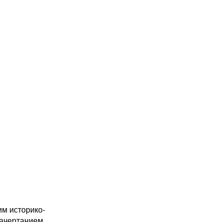
м историко-
ачертанием,