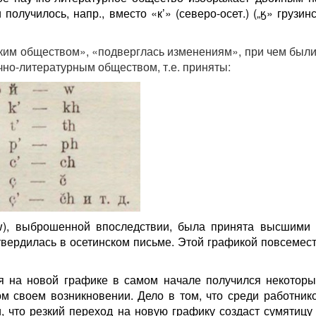
олучилось, напр., вместо «к’» (северо-осет.) („ӄ» грузин
ким обществом», «подверглась изменениям», при чем были
но-литературным обществом, т.е. приняты:
(w), выброшенной впоследствии, была принята высшими
вердилась в осетинском письме. Этой графикой повсемест
я на новой графике в самом начале получился некоторы
 своем возникновении. Дело в том, что среди работнико
и, что резкий переход на новую графику создаст сумятицу