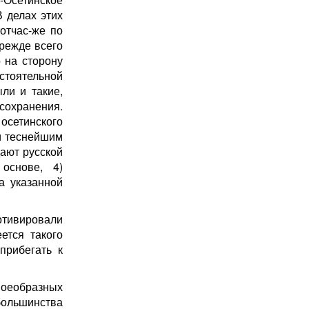
 делах этих
отчас-же по
прежде всего
 на сторону
стоятельной
ли и такие,
сохранения.
осетинского
ии теснейшим
дают русской
основе, 4)
а указанной
отивировали
ется такого
прибегать к
воеобразных
большинства