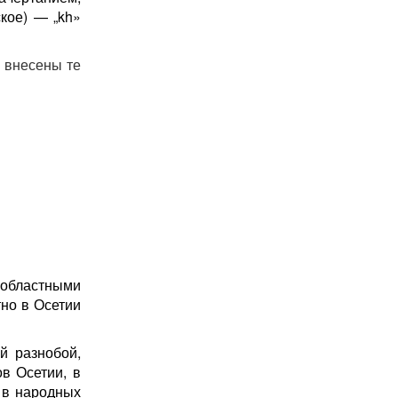
ское) — „kh»
 внесены те
 областными
но в Осетии
й разнобой,
в Осетии, в
 в народных