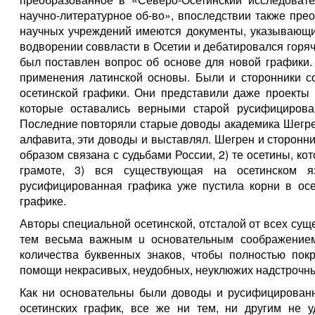
научно-литературное об-во», впоследствии также пре
научных учреждений имеются документы, указывающие
водворении соввласти в Осетии и дебатировался горячо
был поставлен вопрос об основе для новой графики.
применения латинской основы. Были и сторонники со
осетинской графики. Они представили даже проекты
которые оставались верными старой русифицирова
Последние повторяли старые доводы академика Шегрен
алфавита, эти доводы и выставлял. Шегрен и сторонни
образом связана с судьбами России, 2) те осетины, ко
грамоте, 3) вся существующая на осетинском я
русифицированная графика уже пустила корни в осе
графике.
Авторы специальной осетинской, отсталой от всех су
тем весьма важным u основательным соображением
количества буквенных знаков, чтобы полностью покр
помощи некрасивых, неудобных, неуклюжих надстрочных
Как ни основательны были доводы и русифицированн
осетинских график, все же ни тем, ни другим не 