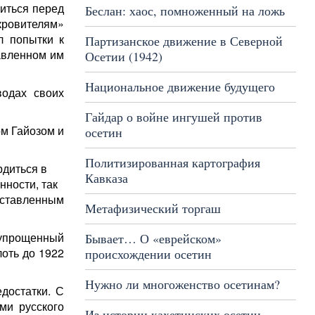
иться перед
Беслан: хаос, помноженный на ложь
кровителям»
л попытки к
Партизанское движение в Северной
авленном им
Осетии (1942)
Национальное движение будущего
водах своих
Гайдар о войне ингушей против
ом Гайозом и
осетин
Политизированная картография
рдиться в
Кавказа
нности, так
оставленным
Метафизический торгаш
 упрощенный
Бывает… О «еврейском»
лоть до 1922
происхождении осетин
Нужно ли многоженство осетинам?
достатки. С
ми русского
Из истории кахетинских осетин