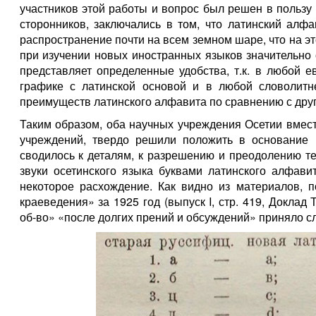
участников этой работы и вопрос был решен в польз
сторонников, заключались в том, что латинский алф
распространение почти на всем земном шаре, что на эт
при изучении новых иностранных языков значительно 
представляет определенные удобства, т.к. в любой 
графике с латинской основой и в любой словолитн
преимуществ латинского алфавита по сравнению с дру
Таким образом, оба научных учреждения Осетии вмест
учреждений, твердо решили положить в основание 
сводилось к деталям, к разрешению и преодолению т
звуки осетинского языка буквами латинского алфав
некоторое расхождение. Как видно из материалов, п
краеведения» за 1925 год (выпуск I, стр. 419, Доклад
об-во» «после долгих прений и обсуждений» приняло с