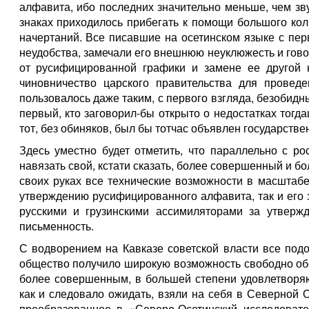
алфавита, ибо последних значительно меньше, чем зв
знаках приходилось прибегать к помощи большого ко
начертаний. Все писавшие на осетинском языке с пе
неудобства, замечали его внешнюю неуклюжесть и гово
от русифицированной графики и замене ее другой 
чиновничество царского правительства для провед
пользовалось даже таким, с первого взгляда, безобидн
первый, кто заговорил-бы открыто о недостатках тогд
тот, без обиняков, был бы тотчас объявлен государстве
Здесь уместно будет отметить, что параллельно с р
навязать свой, кстати сказать, более совершенный и б
своих руках все технические возможности в масштабе
утверждению русифицированного алфавита, так и его 
русскими и грузинскими ассимиляторами за утверж
письменность.
С водворением на Кавказе советской власти все под
общество получило широкую возможность свободно об
более совершенным, в большей степени удовлетворяю
как и следовало ожидать, взяли на себя в Северной 
преобразованное в «Северо-Осетинский исследовате