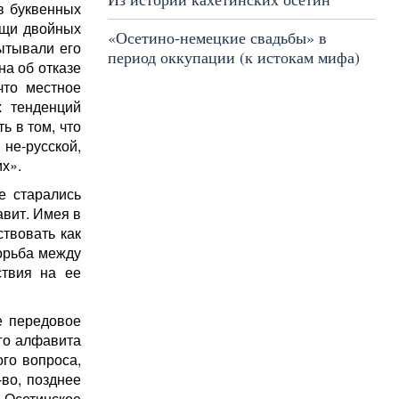
в буквенных
ощи двойных
«Осетино-немецкие свадьбы» в
ытывали его
период оккупации (к истокам мифа)
на об отказе
что местное
х тенденций
ь в том, что
 не-русской,
х».
е старались
авит. Имея в
твовать как
орьба между
ствия на ее
е передовое
го алфавита
го вопроса,
во, позднее
-Осетинское