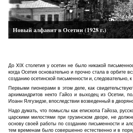
Новый алфавит в Осетии (1928 г.)
До XIX столетия у осетин не было никакой письменнос
когда Осетия основательно и прочно стала в орбите в
созданию осетинской письменности и, следовательно, к
Первыми пионерами в этом деле, как свидетельствуют
архимандритов некто Гайоз и выходец из Осетии, по
Иоанн Ялгузидзе, впоследствии возведенный в дворянс
Надо думать, что помыслы как епископа Гайоза, русск
царскими милостями при грузинском дворе, не должн
основу своей работы по созданию письменности и ал
тем временам было совершенно естественно и в поряд