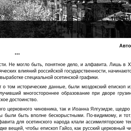
Авто
***
ти. Не могло быть, понятное дело, и алфавита. Лишь в X
сяческих влияний российской государственности, начинают
 выработке специальной осетинской графики.
 о том исторические данные, были моздокский епископ из
лучивший многостороннее образование при дворе грузин
кое достоинство.
ого церковного чиновника, так и Иоанна Ялгузидзе, щедр
ы были быть вполне бескорыстными. По-видимому, и тот,
фавита для осетинского народа клали ассимиляторские те
ке вещей, чтобы епископ Гайоз, как русский церковный чи