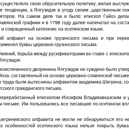
осуществляло свою обрусительную политику, желая выслуж
е тенденции, а Ялгузидзе в угоду своим „царственным по
яторов. На самом деле так и было: епископ Гайоз дела
лавянской графики и в 1798 году далее напечатал на сост
 и сокращенный катехизис на осетинском языке.
кий алфавит на основе грузинского письма и при пере
рименял буквы церковно-грузннского письма.
лияний, борьба между русификаторами во главе с епископ
лгузидзе.
овоиспеченного дворянина Ялгузидзе не суждено было утве
йоза, составленный на основе церковно-славянской письме
го труда были вытеснены алфавитом академика Шегрена, с
усского гражданского письма.
переработанный епископом Иосифом Владикавказским и
м письме. Им пользовались все писавшие по-осетински вп
шегреневского алфавита не могли не обнаружиться его не
х особенностей осетинского языка нельзя покрыть буква