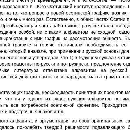
образованное в «Юго-Осетинский институт краеведения». В
 на то, что вопрос о новой осетинской графике возник т
 и очень много раз. Естественно, в обеих частях Осетии 
 Преобладающая часть работников сразу же стала твердо
здания особой, ни с каким алфавитом не сходной, само
 выработанных ими график на рассмотрение обществ. Бы
нной графике и горячо отстаивали необходимость ее 
а, который вначале, при применении русской основы для 
ки его основы утверждали, что 1) в будущем судьба Осет
торые грамотны по-русски и по-грузински, предпочтение от
зыке литература отпечатана алфавитом на русской 
тинской действительности и народная масса грамотна н
ществующих график, необходимость принятия их проектов м
, что ни у одного из существующих алфавитов не име
ыть все потребности осетинской фонетики. Приходится 
 и подстрочных знаков и т.д.
ого алфавита, и аргументация авторов оригинальных, с
удалось поколебать твердой решимости подавляющего 