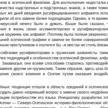
уков в осетинской фонетике. Для восполнения недостатка 
личества надстрочных и подстрочных знаков, а также пом
рвых же дней введения русифицированного алфавита исп
рили об его замене более подходящим. Однако, в те време
нерусской нечего было и думать. Выше было сказано, 
ения в жизнь своих ассимиляторских и русификаторски
ым оружием, как алфавит. Поэтому была полная уверенност
ашней осетинской графики и замене ее более совершенной
нным преступником и очутился бы «в местах не столь близки
оссийскими русификаторами и грузинские шовинисты такж
олее подходящий к особенностям осетинской фонетики, алф
 Закавказья, они всеми способами старались противодейс
замене другим не-грузинским. Таким образом, здесь шла б
дение своего влияния в Осетии путем оказания воздей
обные тенденции отошли в область преданий и осетинско
судить давно назревший вопрос о замене своего неудобно
щим потребностям его языка. Инициативу разработки это
Осетии — Северо-Осетинское историко-филологическое об-
льский институт краеведения», и в Юго-Осетии — «Юго