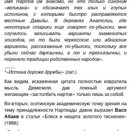
имя Нартов им знакомо, но это только синоним
«великана» и обозначает тех злых и глупых
исполинов, с которыми быстро расправляются
местные Давиды. В деревнях Анатолии, где
некоторые старики еще говорят по-убыхски, мне
случалось записывать варианты знаменитых
эпизодов, но то были черкесские или абхазские
варианты, рассказанные по-убыхски, поскольку все
убыхи сейчас двуязычны, а то и трехъязычны, и
переняли традиции родственных народов
».
____
*«
Истина дороже дружбы
» (лат.)
Как видим, искаженная цитата полностью извратила
мысль Дюмезиля, дав ложный аргумент
желающим «застолбить нартов» только лишь за собой.
Во-вторых, осетинскую академическую точку зрения на
тему принадлежности Нартиады давно выразил
Васо
Абаев
в статье «Блеск и нищета золотого тиснения»
(1986):