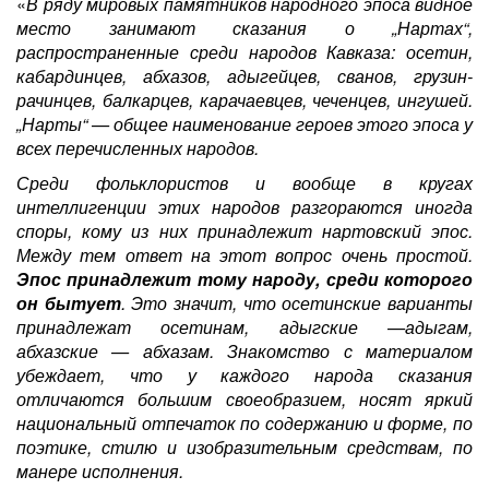
«
В ряду мировых памятников народного эпоса видное
место занимают сказания о „Нартах“,
распространенные среди народов Кавказа: осетин,
кабардинцев, абхазов, адыгейцев, сванов, грузин-
рачинцев, балкарцев, карачаевцев, чеченцев, ингушей.
„Нарты“ — общее наименование героев этого эпоса у
всех перечисленных народов.
Среди фольклористов и вообще в кругах
интеллигенции этих народов разгораются иногда
споры, кому из них принадлежит нартовский эпос.
Между тем ответ на этот вопрос очень простой.
Эпос принадлежит тому народу, среди которого
он бытует
. Это значит, что осетинские варианты
принадлежат осетинам, адыгские —адыгам,
абхазские — абхазам. Знакомство с материалом
убеждает, что у каждого народа сказания
отличаются большим своеобразием, носят яркий
национальный отпечаток по содержанию и форме, по
поэтике, стилю и изобразительным средствам, по
манере исполнения.