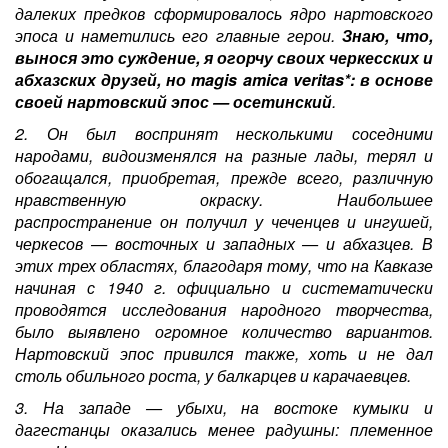
далеких предков сформировалось ядро нартовского
эпоса и наметились его главные герои.
Знаю, что,
вынося это суждение, я огорчу своих черкесских и
абхазских друзей, но magis amica veritas*:
в основе
своей нартовский эпос — осетинский
.
2. Он был воспринят несколькими соседними
народами, видоизменялся на разные лады, терял и
обогащался, приобретая, прежде всего, различную
нравственную окраску. Наибольшее
распространение он получил у чеченцев и ингушей,
черкесов — восточных и западных — и абхазцев. В
этих трех областях, благодаря тому, что на Кавказе
начиная с 1940 г. официально и систематически
проводятся исследования народного творчества,
было выявлено огромное количество вариантов.
Нартовский эпос привился также, хоть и не дал
столь обильного роста, у балкарцев и карачаевцев.
3. На западе — убыхи, на востоке кумыки и
дагестанцы оказались менее радушны: племенное