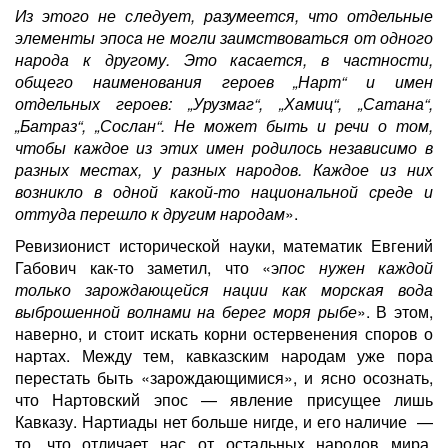
Из этого не следует, разумеется, что отдельные
элементы эпоса не могли заимствоваться от одного
народа к другому. Это касается, в частности,
общего наименования героев „Нарт“ и имен
отдельных героев: „Урузмаг“, „Хамиц“, „Сатана“,
„Батраз“, „Сослан“. Не может быть и речи о том,
чтобы каждое из этих имен родилось независимо в
разных местах, у разных народов. Каждое из них
возникло в одной какой-то национальной среде и
оттуда перешло к другим народам
».
Ревизионист исторической науки, математик Евгений
Габович как-то заметил, что «э
пос нужен каждой
только зарождающейся нации как
морская вода
выброшенной волнами на берег моря рыбе
». В этом,
наверно, и стоит искать корни остервенения споров о
нартах. Между тем, кавказским народам уже пора
перестать быть «зарождающимися», и ясно осознать,
что Нартовский эпос — явление присущее лишь
Кавказу. Нартиады нет больше нигде, и его наличие —
то, что отличает нас от остальных народов мира.