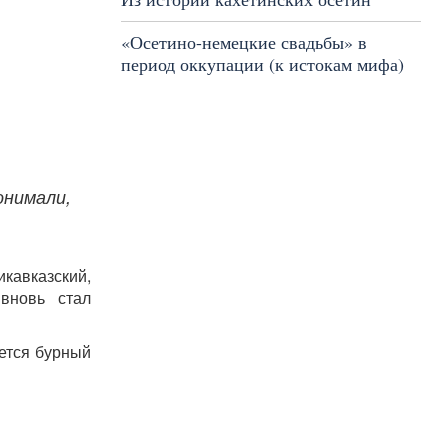
«Осетино-немецкие свадьбы» в
период оккупации (к истокам мифа)
онимали,
икавказский,
 вновь стал
ается бурный