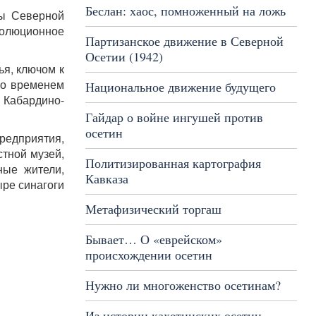
Беслан: хаос, помноженный на ложь
цы Северной
волюционное
Партизанское движение в Северной
Осетии (1942)
ья, ключом к
 Со временем
Национальное движение будущего
 Кабардино-
Гайдар о войне ингушей против
осетин
редприятия,
стной музей,
Политизированная картография
ные жители,
Кавказа
ыре синагоги
Метафизический торгаш
Бывает… О «еврейском»
происхождении осетин
Нужно ли многоженство осетинам?
Из истории кахетинских осетин