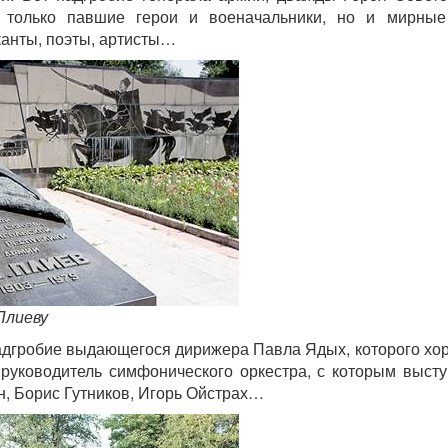
 только павшие герои и военачальники, но и мирные
канты, поэты, артисты…
Плиеву
надгробие выдающегося дирижера Павла Ядых, которого хо
 руководитель симфонического оркестра, с которым выст
н, Борис Гутников, Игорь Ойстрах…