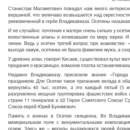
Станислав Магометович поведал нам много интересны
вершиной, что величаво возвышается над окрестностя
увековеченной в гербе Владикавказа. Осетины называют
И не случайно: почтение к матери очень сильно у осет
воинственные аланы и кочевавшие по миру евреи. И 
линии. Ведь у осетин третий вопрос при знакомстве: 
выходя замуж, осетинка не брала фамилию мужа, а сох
У древних алан, говорит Кесаев, существовал культ ма
предания о красавицах, взмахом платка останавлива
Недавно Владикавказу присвоили звание «Города
праздником. Для Осетии такое признание вклада в об
вернулись 40 тыс. осетин, а это каждый пятый (!) 
разгромлена мощная группировка фашистских войск и
стране 11 генералов и 22 Героя Советского Союза! С
Союза еврей Юрий Бунимович.
Память о воинах в Осетии священна. Во Владикав
мемориальном поле с монументальными композиция
огнем. Здесь же – могилы выдающихся людей Алании