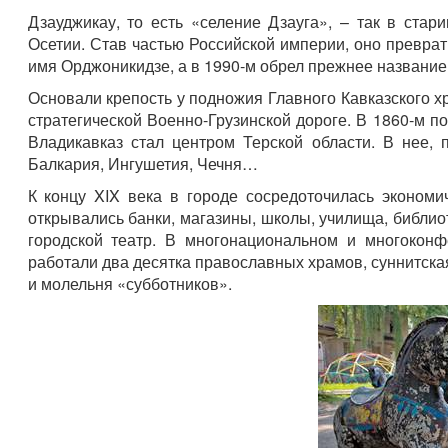
Дзауджикау, то есть «селение Дзауга», – так в ста
Осетии. Став частью Российской империи, оно превра
имя Орджоникидзе, а в 1990‑м обрел прежнее название
Основали крепость у подножия Главного Кавказского хр
стратегической Военно-Грузинской дороге. В 1860‑м п
Владикавказ стал центром Терской области. В нее,
Балкария, Ингушетия, Чечня…
К концу XIX века в городе сосредоточилась экономи
открывались банки, магазины, школы, училища, библиот
городской театр. В многонациональном и многоконф
работали два десятка православных храмов, суннитская 
и молельня «субботников».