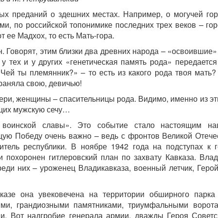
х преданий о здешних местах. Например, о могучей гор
ми, по российской топонимике последних трех веков – гор
 ее Мадхох, то есть Мать-гора.
ин. Говорят, этим близки два древних народа – «освоившие
у тех и у других «генетическая память рода» передается
«Чей ты племянник?» – то есть из какого рода твоя мать?
раняла свою, девичью!
тери, женщины – спасительницы рода. Видимо, именно из эт
ющих мужскую сечу…
 воинской славы». Это событие стало настоящим на
щую Победу очень важно – ведь с фронтов Великой Оте­че
житель республики. В ноябре 1942 года на подступах к 
 похоронен гитлеровский план по захвату Кавказа. Влад
реди них – уроженец Владикавказа, военный летчик, Герой
казе она увековечена на территории обширного парк
ми, грандиозными памятниками, триумфальными ворот
. Вот надгробие генерала армии, дважды Героя Советс