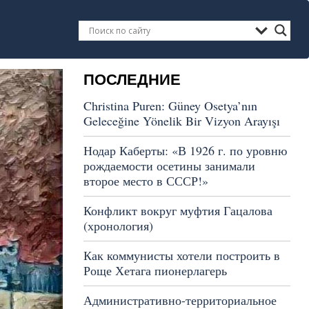
ПОСЛЕДНИЕ
Christina Puren: Güney Osetya’nın
Geleceğine Yönelik Bir Vizyon Arayışı
Нодар Каберты: «В 1926 г. по уровню
рождаемости осетины занимали
второе место в СССР!»
Конфликт вокруг муфтия Гацалова
(хронология)
Как коммунисты хотели построить в
Роще Хетага пионерлагерь
Административно-территориальное