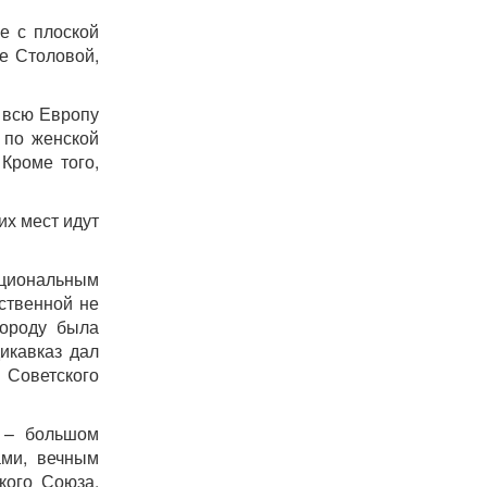
е с плоской
е Столовой,
» всю Европу
 по женской
 Кроме того,
их мест идут
циональным
ственной не
городу была
икавказ дал
 Советского
а – большом
ами, вечным
кого Союза,