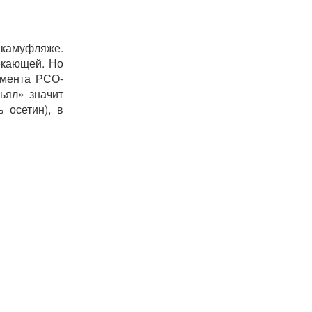
 камуфляже.
екающей. Но
амента РСО-
ьял» значит
 осетин), в