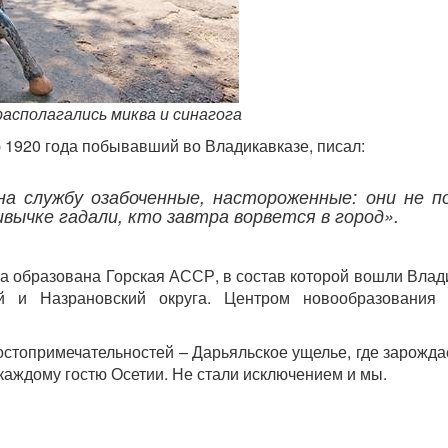
располагались миква и синагога
 1920 года побывавший во Владикавказе, писал:
а службу озабоченные, настороженные: они не п
ивычке гадали, кто завтра ворвется в город».
ла образована Горская АССР, в состав которой вошли Влад
кий и Назрановский округа. Центром новообразования
остопримечательностей – Дарьяльское ущелье, где зарожд
каждому гостю Осетии. Не стали исключением и мы.