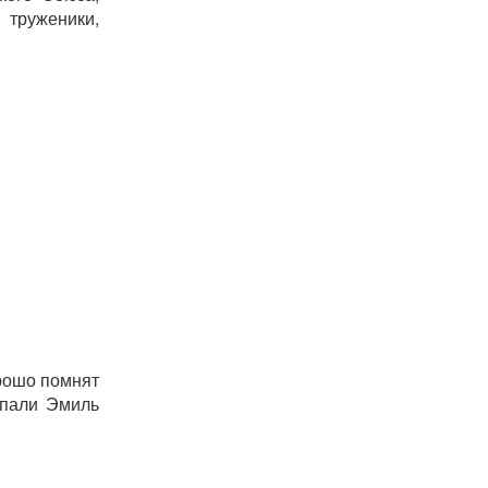
 труженики,
рошо помнят
упали Эмиль