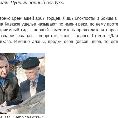
аж. Чудный горный воздух!»
 звонко бренчащей арбы горцев. Лишь блокпосты и бойцы в
а Кавказе ущелье называют по имени реки, по нему прот
еприимный гид – первый заместитель председателя парл
звания: «дара» – «ворота», «ал» – аланы. То есть «Дар
аза. Именно аланы, предки осов (овсов, ясов, то есть
ев и М. Петрушанский