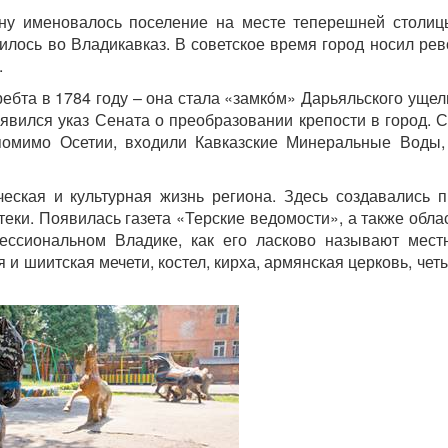
рину именовалось поселение на месте теперешней столи
тилось во Владикавказ. В советское время город носил ре
.
ебта в 1784 году – она стала «замкóм» Дарьяльского ущел
оявился указ Сената о преобразовании крепости в город.
 помимо Осетии, входили Кавказские Минеральные Воды,
ческая и культурная жизнь региона. Здесь создавались п
еки. Появилась газета «Терские ведомости», а также обла
ессиональном Владике, как его ласково называют мест
и шиитская мечети, костел, кирха, армянская церковь, чет