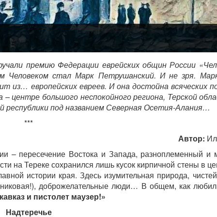
ручали премию Федерации еврейских общин России «Чел
им Человеком стал Марк Петрушанский. И не зря. Мар
ит из… европейских евреев. И она достойна всяческих по
а – центре большого неспокойного региона, Терской обла
вой республики под названием Северная Осетия-Алания…
***
Автор:
Ил
ии – пересечение Востока и Запада, разноплеменный и 
ти на Тереке сохранился лишь кусок кирпичной стены в це
авной истории края. Здесь изумительная природа, чистей
родниковая!), доброжелательные люди… В общем, как любил
кавказ и пистолет маузер!»
Надтеречье