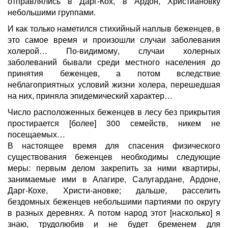
отправлялись в Дарг-Кох, в Ардон, Христиановку
небольшими группами.
И как только наметился стихийный наплыв беженцев, в
это самое время и произошли случаи заболевания
холерой… По-видимому, случаи холерных
заболеваний бывали среди местного населения до
принятия беженцев, а потом вследствие
неблагоприятных условий жизни холера, перешедшая
на них, приняла эпидемический характер…
Число расположенных беженцев в лесу без прикрытия
простирается [более] 300 семейств, никем не
посещаемых…
В настоящее время для спасения физического
существования беженцев необходимы следующие
меры: первым делом закрепить за ними квартиры,
занимаемые ими в Алагире, Салугардане, Ардоне,
Дарг-Кохе, Христи-ановке; дальше, расселить
бездомных беженцев небольшими партиями по округу
в разных деревнях. А потом народ этот [насколько] я
знаю, трудолюбив и не будет бременем для