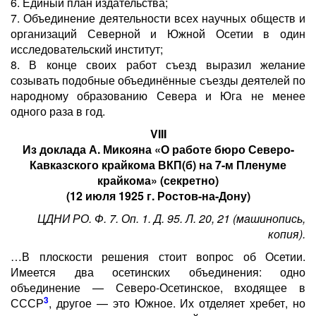
6. Единый план издательства;
7. Объединение деятельности всех научных обществ и
организаций Северной и Южной Осетии в один
исследовательский институт;
8. В конце своих работ съезд выразил желание
созывать подобные объединённые съезды деятелей по
народному образованию Севера и Юга не менее
одного раза в год.
VIII
Из доклада А. Микояна «О работе бюро Северо-
Кавказского крайкома ВКП(б) на 7-м Пленуме
крайкома» (секретно)
(12 июля 1925 г. Ростов-на-Дону)
ЦДНИ РО. Ф. 7. Оп. 1. Д. 95. Л. 20, 21 (машинопись,
копия).
…В плоскости решения стоит вопрос об Осетии.
Имеется два осетинских объединения: одно
объединение — Северо-Осетинское, входящее в
3
СССР
, другое — это Южное. Их отделяет хребет, но