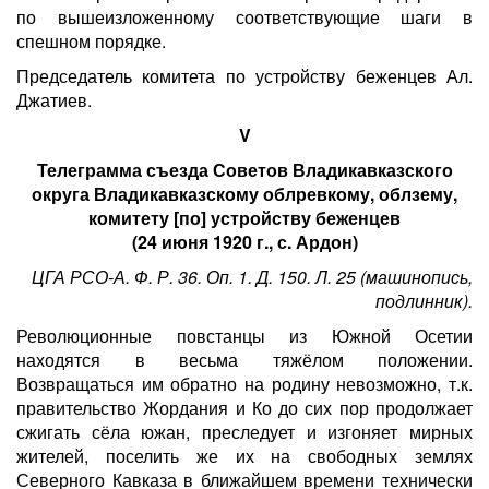
по вышеизложенному соответствующие шаги в
спешном порядке.
Председатель комитета по устройству беженцев Ал.
Джатиев.
V
Телеграмма съезда Советов Владикавказского
округа Владикавказскому облревкому, облзему,
комитету [по] устройству беженцев
(24 июня 1920 г., с. Ардон)
ЦГА РСО-А. Ф. Р. 36. Оп. 1. Д. 150. Л. 25 (машинопись,
подлинник).
Революционные повстанцы из Южной Осетии
находятся в весьма тяжёлом положении.
Возвращаться им обратно на родину невозможно, т.к.
правительство Жордания и Ко до сих пор продолжает
сжигать сёла южан, преследует и изгоняет мирных
жителей, поселить же их на свободных землях
Северного Кавказа в ближайшем времени технически