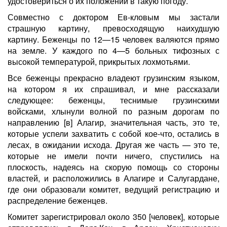
удостовериться о их положении в такую погоду.
Совместно с доктором Ев-кловым мы застали
страшную картину, превосходящую наихудшую
картину. Беженцы по 12—15 человек валяются прямо
на земле. У каждого по 4—5 больных тифозных с
высокой температурой, прикрытых лохмотьями.
Все беженцы прекрасно владеют грузинским языком,
на котором я их спрашивал, и мне рассказали
следующее: беженцы, теснимые грузинскими
войсками, хлынули волной по разным дорогам по
направлению [в] Алагир, значительная часть, это те,
которые успели захватить с собой кое-что, остались в
лесах, в ожидании исхода. Другая же часть — это те,
которые не имели почти ничего, спустились на
плоскость, надеясь на скорую помощь со стороны
властей, и расположились в Алагире и Салугардане,
где они образовали комитет, ведущий регистрацию и
распределение беженцев.
Комитет зарегистрировал около 350 [человек], которые