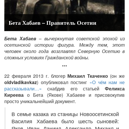
Бета Хабаев – Правитель Осетии
Бета Хабаев
– вычеркнутая советской эпохой из
осетинской истории фигура. Между тем, этот
человек около года возглавлял Северную Осетию в
сложных условиях Гражданской войны.
***
22 февраля 2013 г. блогер
Михаил Ткаченко
(он же
oldvladikavkaz
) опубликовал постинг
«О чём нам не
рассказывали…»
снабдив его статьей
Феликса
Киреева
о Бета (Якове) Хабаеве и присовокупив
просто уникальнейший документ.
В семье казака из станицы Новоосетинской
Василия Хабаева было шесть сыновей:
Яков, Иван, Даниил, Александр, Михаил и