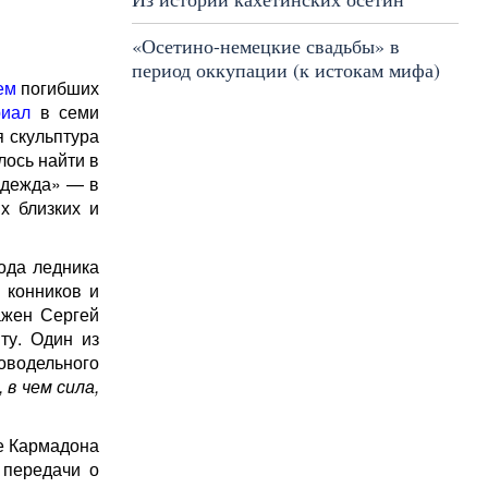
«Осетино-немецкие свадьбы» в
период оккупации (к истокам мифа)
ем
погибших
риал
в семи
я скульптура
алось найти в
адежда» — в
х близких и
ода ледника
 конников и
ажен Сергей
ту. Один из
оводельного
 в чем сила,
ле Кармадона
 передачи о