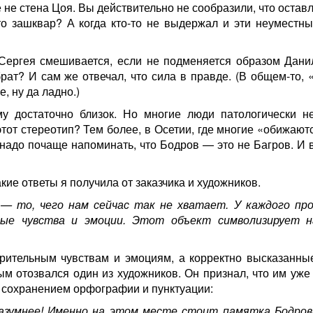
 не стена Цоя. Вы действительно не сообразили, что остав
то зашквар? А когда кто-то не выдержал и эти неуместны
Сергея смешивается, если не подменяется образом Дани
ат? И сам же отвечал, что сила в правде. (В общем-то, 
, ну да ладно.)
у достаточно близок. Но многие люди патологически н
этот стереотип? Тем более, в Осетии, где многие «обижают
надо почаще напоминать, что Бодров — это не Багров. И 
кие ответы я получила от заказчика и художников.
— то, чего нам сейчас так не хватает. У каждого пр
ные чувства и эмоции. Этот объект символизирует 
брительным чувствам и эмоциям, а корректно высказанны
ым отозвался один из художников. Он признал, что им уже
 сохранением орфографии и пунктуации:
разумнее! Именно на этом месте стоит памятка Бодров