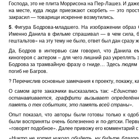
Господа, это не плита Моррисона на Пер-Лашез. И даже
на месте, куда люди приезжают скорбеть — это прос
закрасил — товарищи искренне возмутились.
5
. Фигура Бодрова-младшего. На изображении образ 
Именно Данила в фильме спрашивал — в чем сила, бр
гештальтов» на эту тему не было, ответ был дан сразу же
Да, Бодров в интервью сам говорил, что Данила ем
киногероя с актером – для чего лишний раз укреплять 
Бодрова за трамвайную фразу о гниде… Здесь людям 
погиб не Багров.
? Перечислив основные замечания к проекту, покажу, ка
О самом арте заказчики высказались так:
«Единство 
останавливается, граффити вызывает определён
память о тех событиях, это память всей страны».
Опыт показал, что авторы были готовы только к одо
были восприняты очень болезненно и по-детски. Перв
«говорят подобное». Далее привожу его комментарий с
«Никто не хотел никого обидеть, ну будьте благо