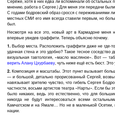
Серёже, хотя в них едва ли вспоминали об остальных 
мнению, работа о Сергее.) Для меня эти передачи был
С годами бодровский образ сросся с переживаниями ли
местных СМИ его имя всегда ставили первым, но больш
был.
Несмотря на все это, новый арт в Кармадоне меня н
впервые увидев граффити. Теперь объясню почему.
1.
Выбор места. Расположить граффити даже не где-то
удачная стена и это удобно? Такое тесное соседство д
визуальная тавтология, «масло масляное». Вот — та
верить Алану Цхурбаеву
, чуть ниже ещё есть бюст. Это
2.
Композиция и масштабы. Этот пункт вызывает боль
— и большой, детально прорисованный Сергей, возвы
навязывает зрителю чувство, что гибель Сергея Бодро
частности, восьми артистов театра «Нарты». Если бы э
было никаких, ведь это естественно, что для больш
никогда не будут интересоваться всеми остальным
Камчатском и на Ямале… Но не в маленькой Осетии, 
нации.