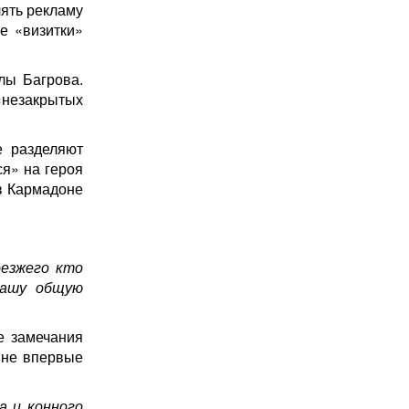
лять рекламу
е «визитки»
лы Багрова.
«незакрытых
е разделяют
ся» на героя
в Кармадоне
оезжего кто
нашу общую
е замечания
 не впервые
а и конного