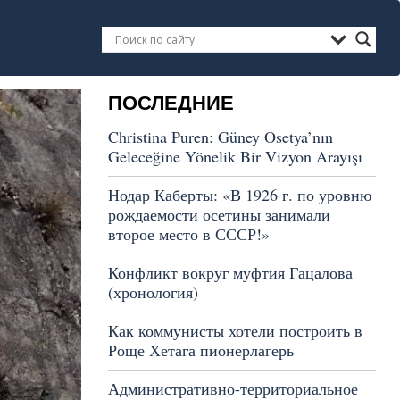
ПОСЛЕДНИЕ
Christina Puren: Güney Osetya’nın
Geleceğine Yönelik Bir Vizyon Arayışı
Нодар Каберты: «В 1926 г. по уровню
рождаемости осетины занимали
второе место в СССР!»
Конфликт вокруг муфтия Гацалова
(хронология)
Как коммунисты хотели построить в
Роще Хетага пионерлагерь
Административно-территориальное