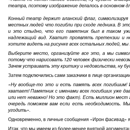
театра, поэтому изображение делалось в основном дл
Конный театр держит аланский флаг, символизируя 
местных людей что погибли при сходе ледника. В эт
и это стыдно, что его памятник был в таком ужа
надлежащий вид. Хватит проявлять претензии и не
хотите видеть на рисунке всех остальных людей, мы 
Выберите место, организуйте все это, а мы симв
потому что нарисовать 120 человек физически нево
Зачем устраивать эту критику и недовольства, ну бу
Затем подключились сами заказчики в лице организации
«Ну вообще-то это и есть память всех погибшим! 
хватает! Памятник с именами всех погибших уже дав
или нет неважно! Но это факт). Есть миллион мест 
очередь поможем вам если есть необходимость. Мы
угодить».
Одновременно, в личные сообщения «Ирон фасивад» я
Итак, что мы имеем из более-менее внятной аргумента