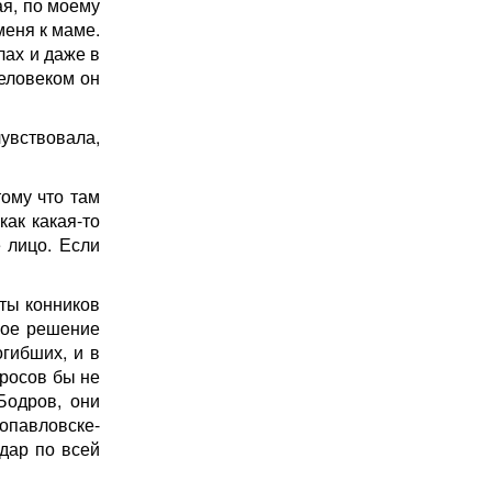
я, по моему
меня к маме.
лах и даже в
человеком он
увствовала,
ому что там
как какая-то
 лицо. Если
ты конников
ное решение
огибших, и в
просов бы не
Бодров, они
опавловске-
дар по всей