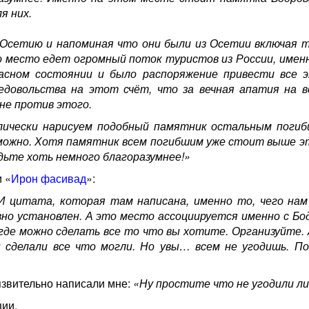
я них.
Осетию и напоминая что они были из Осетии включая т
о место едет огромный поток туристов из России, именн
сном состоянии и было распоряжение привести все э
довольства на этот счёт, что за вечная апатия на в
не против этого.
олически нарисуем подобный памятник остальным поги
зможно. Хотя памятник всем погибшим уже стоит выше э
дьте хоть немного благоразумнее!»
 «
Ирон фасивад
»:
И цитата, которая там написана, именно то, чего нам
но установлен. А это место ассоциируется именно с Бо
где можно сделать все то что вы хотите. Организуйте. 
 сделали все что могли. Но увы… всем не угодишь. П
звительно написали мне:
«Ну простите что не угодили ли
ции.