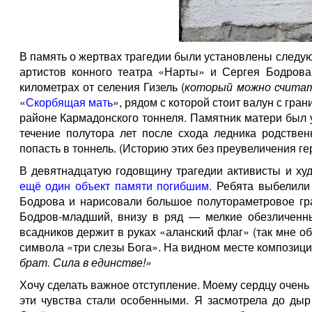
В память о жертвах трагедии были установлены следу
артистов конного театра «Нарты» и Сергея Бодрова
километрах от селения Гизель (
который можно считат
«
Скорбящая мать
», рядом с которой стоит валун с гра
районе Кармадонского тоннеля. Памятник матери был
течение полутора лет после схода ледника родствен
попасть в тоннель. (Историю этих без преувеличения г
В девятнадцатую годовщину трагедии активисты и ху
ещё один объект памяти погибшим
. Ребята выбелили
Бодрова и нарисовали большое полутораметровое гр
Бодров-младший, внизу в ряд — мелкие обезличенны
всадников держит в руках «аланский флаг» (так мне 
символа «три слезы Бога». На видном месте композици
брат. Сила в единстве!»
Хочу сделать важное отступление. Моему сердцу очень 
эти чувства стали особенными. Я засмотрела до дыр