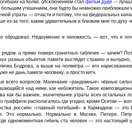
погибших на Колке. (Исключением стал
фильм Дудя
—
лучша
и большим утешением, они будто бы немножко приближали 
чной утраты — отчасти и потому, что на федеральных кана
е из-за того, каким удивительным и близким мне по духу 
е обрадовал. Недоумение и неловкость — вот, что я поч
 рядом, а прямо поверх гранитных табличек — зачем? Пот
вух разных объектов памяти выглядит странно и вычурно, 
бличка Бодрова, а выше на полметра — его нарисованное
 уже не дань памяти человеку, а просто китч.
ше всего вопросов. Маленькие «рандомные» чёрные силуэ
шающийся над ними, как небожитель. Такое композицион
ва как бы важнее, значительнее утраты всех остальных п
то граффити располагалось где угодно, кроме Осетии — во
инства россиян «главный погибший» в Кармадоне — это 
и. Это нормально. Нормально в Москве, Питере, Петр
где одномоментная гибель ста человек — это настоящий у