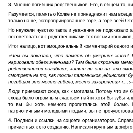
3
. Мнение погибших родственников. Его, в общем-то, ни
Разумеется, память о Колке не принадлежит нам всецело
только наше, экспроприированное горе, а горе всей Ос
Но неужели чувство такта и уважения не подсказало 
посоветоваться с родственниками тех восьми конников
Итог налицо, вот эмоциональный комментарий одного и
«Чем вы показали, что память об умерших жива? 
нарисовали обезличенными? Там была скромная мемо
родственников погибших, хотят ли они на это смо
смотреть на то, как толпы паломников „единства“ б
погибших это место гибели, место захоронения <…>
Люди приезжают сюда, как к могилам. Потому что им б
схода было огромным счастьем найти хотя бы зубы или
то вы бы хоть немного пропитались этой болью. 
патриотичными молодыми людьми, вы не прочувствовал
4
. Подписи и ссылки на соцсети организаторов. Справ
причастных к его созданию. Написали крупным шрифтом