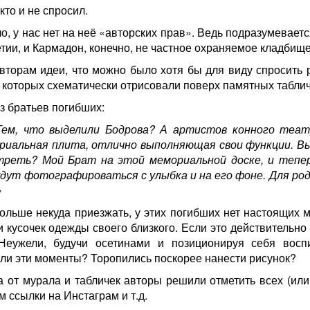
кто и не спросил.
, у нас нет на неё «авторских прав». Ведь подразумевается
етии, и Кармадон, конечно, не частное охраняемое кладбище
авторам идеи, что можно было хотя бы для виду спросить 
, которых схематически отрисовали поверх памятных табли
з братьев погибших:
Тем, что выделили Бодрова? А артистов конного теа
риальная плита, отлично выполняющая свои функции. Вы
треть? Мой Брат на этой мемориальной доске, и тепе
удут фотографироваться с улыбка и на его фоне. Для ро
»
ольше некуда приезжать, у этих погибших нет настоящих 
 кусочек одежды своего близкого. Если это действительно
Неужели, будучи осетинами и позиционируя себя вос
и эти моменты? Торопились поскорее нанести рисунок?
а от мурала и табличек авторы решили отметить всех (или
 ссылки на Инстаграм и т.д.