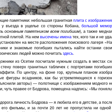
ющие памятники: небольшая гранитная
плита с изображени
 у въезда в ущелье со стороны Кобана,
большой мемо
ь основным памятником всем погибшим
), а также медна
нитной плитой. На нем
высечены имена
тех, кого так и не уд
 установлен на месте расположения поискового лагеря «Н
ники и знакомые погибших пытались найти останки свои
ероических людей можно почитать
здесь
.
дожники из Осетии посчитали нужным создать в местах сх
 стену поверх гранитных табличек с портретами погибших
аффити. По центру, на фоне гор, крупным планом изобр
е фигуры всадников, как бы устремляющихся к горизон
объяснили авторы) — полотнище с изображением модного н
и, чуть правее от Бодрова, помещена надпись:
«Мы поняли,
дорога личность Бодрова — я любила его в детстве, а пос
 его фильмы, и за почти 20 лет не пропустила ни одной