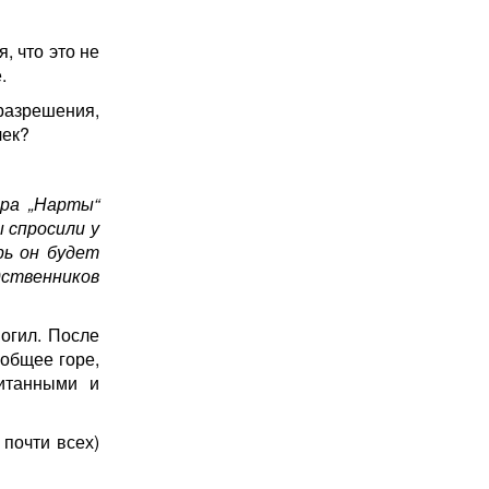
, что это не
.
разрешения,
чек?
тра „Нарты“
 спросили у
рь он будет
дственников
могил. После
 общее горе,
питанными и
 почти всех)