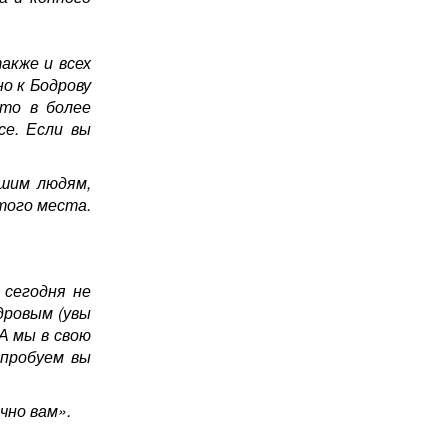
акже и всех
о к Бодрову
то в более
се. Если вы
бшим людям,
того места.
 сегодня не
дровым (увы
А мы в свою
опробуем вы
чно вам».