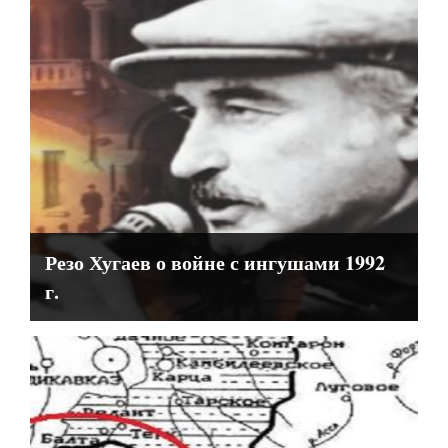
Резо Хугаев о войне с ингушами 1992
г.