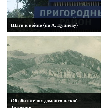
Шаги к войне (по А. Цуциеву)
Об обитателях домонгольской
Тагаурии