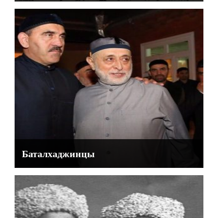
Баталхаджинцы