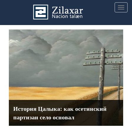
Togg
navig
История Цалыка: как осетинский
партизан село основал